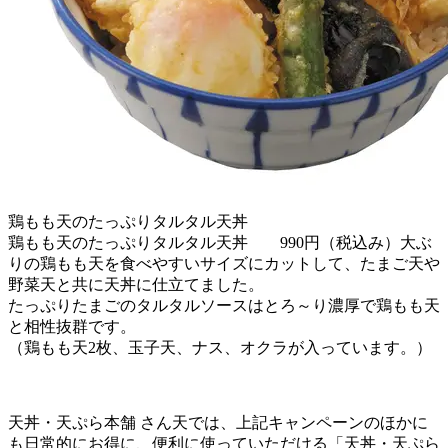
鶏もも天のたっぷりタルタル天丼
鶏もも天のたっぷりタルタル天丼 990円（税込み）大ぶ
りの鶏もも天を食べやすいサイズにカットして、たまご天や
野菜天と共に天丼に仕立てました。
たっぷりたまごのタルタルソースはとろ～り濃厚で鶏もも天
と相性抜群です。
（鶏もも天2枚、玉子天、ナス、オクラが入っています。）
天丼・天ぷら本舗 さん天では、上記キャンペーンのほかに
も日常的にお得に、便利に使っていただける「天丼・天ぷら