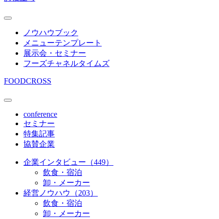
ノウハウブック
メニューテンプレート
展示会・セミナー
フーズチャネルタイムズ
FOODCROSS
conference
セミナー
特集記事
協賛企業
企業インタビュー（449）
飲食・宿泊
卸・メーカー
経営ノウハウ（203）
飲食・宿泊
卸・メーカー