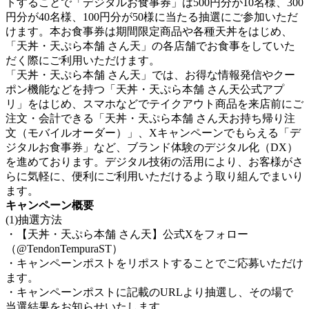
トすることで「デジタルお食事券」は500円分が10名様、300
円分が40名様、100円分が50様に当たる抽選にご参加いただ
けます。本お食事券は期間限定商品や各種天丼をはじめ、
「天丼・天ぷら本舗 さん天」の各店舗でお食事をしていた
だく際にご利用いただけます。
「天丼・天ぷら本舗 さん天」では、お得な情報発信やクー
ポン機能などを持つ「天丼・天ぷら本舗 さん天公式アプ
リ」をはじめ、スマホなどでテイクアウト商品を来店前にご
注文・会計できる「天丼・天ぷら本舗 さん天お持ち帰り注
文（モバイルオーダー）」、Xキャンペーンでもらえる「デ
ジタルお食事券」など、ブランド体験のデジタル化（DX）
を進めております。デジタル技術の活用により、お客様がさ
らに気軽に、便利にご利用いただけるよう取り組んでまいり
ます。
キャンペーン概要
(1)抽選方法
・【天丼・天ぷら本舗 さん天】公式Xをフォロー
（@TendonTempuraST）
・キャンペーンポストをリポストすることでご応募いただけ
ます。
・キャンペーンポストに記載のURLより抽選し、その場で
当選結果をお知らせいたします。