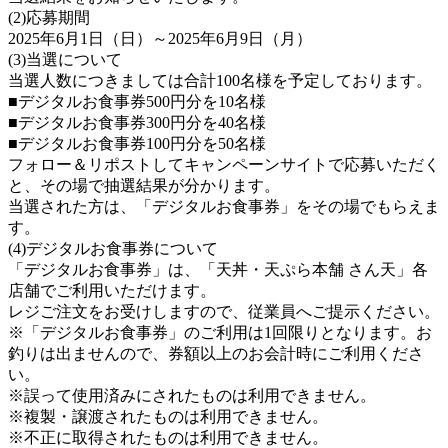
(2)応募期間
2025年6月1日（日）～2025年6月9日（月）
(3)当選について
当選人数につきましては合計100名様を予定しております。
■デジタルお食事券500円分を10名様
■デジタルお食事券300円分を40名様
■デジタルお食事券100円分を50名様
フォロー＆リポストしてキャンペーンサイトで応募いただく
と、その場で抽選結果が分かります。
当選された方は、「デジタルお食事券」をその場でもらえま
す。
(4)デジタルお食事券について
「デジタルお食事券」は、「天丼・天ぷら本舗 さん天」各
店舗でご利用いただけます。
レジご注文をお受けしますので、従業員へご提示ください。
※「デジタルお食事券」のご利用は1回限りとなります。お
釣りは出ませんので、券額以上のお会計時にご利用くださ
い。
※誤って使用済みにされたものは利用できません。
※複製・譲渡されたものは利用できません。
※不正に取得されたものは利用できません。