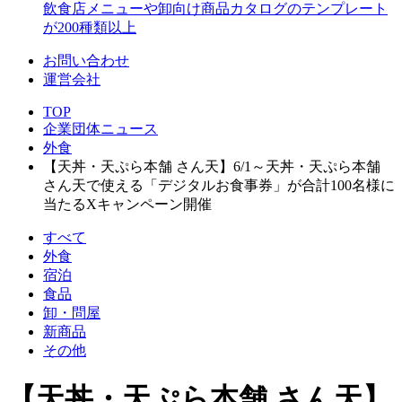
飲食店メニューや卸向け商品カタログのテンプレート
が200種類以上
お問い合わせ
運営会社
TOP
企業団体ニュース
外食
【天丼・天ぷら本舗 さん天】6/1～天丼・天ぷら本舗
さん天で使える「デジタルお食事券」が合計100名様に
当たるXキャンペーン開催
すべて
外食
宿泊
食品
卸・問屋
新商品
その他
【天丼・天ぷら本舗 さん天】