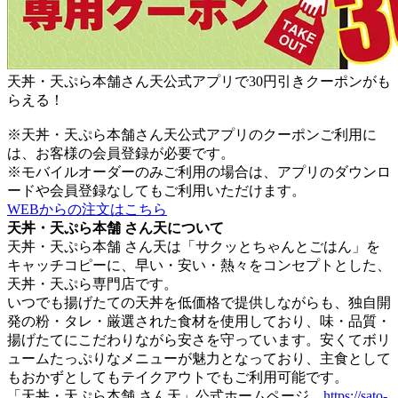
天丼・天ぷら本舗さん天公式アプリで30円引きクーポンがも
らえる！
※天丼・天ぷら本舗さん天公式アプリのクーポンご利用に
は、お客様の会員登録が必要です。
※モバイルオーダーのみご利用の場合は、アプリのダウンロ
ードや会員登録なしてもご利用いただけます。
WEBからの注文はこちら
天丼・天ぷら本舗 さん天について
天丼・天ぷら本舗 さん天は「サクッとちゃんとごはん」を
キャッチコピーに、早い・安い・熱々をコンセプトとした、
天丼・天ぷら専門店です。
いつでも揚げたての天丼を低価格で提供しながらも、独自開
発の粉・タレ・厳選された食材を使用しており、味・品質・
揚げたてにこだわりながら安さを守っています。安くてボリ
ュームたっぷりなメニューが魅力となっており、主食として
もおかずとしてもテイクアウトでもご利用可能です。
「天丼・天ぷら本舗 さん天」公式ホームページ
https://sato-