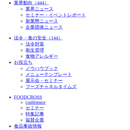
業界動向（444）
業界ニュース
セミナー・イベントレポート
新業態ニュース
企業団体ニュース
法令・食の安全（144）
法令対策
衛生管理
食物アレルギー
お役立ち
ノウハウブック
メニューテンプレート
展示会・セミナー
フーズチャネルタイムズ
FOODCROSS
conference
セミナー
特集記事
協賛企業
食品事故情報