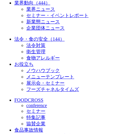
業界動向（444）
業界ニュース
セミナー・イベントレポート
新業態ニュース
企業団体ニュース
法令・食の安全（144）
法令対策
衛生管理
食物アレルギー
お役立ち
ノウハウブック
メニューテンプレート
展示会・セミナー
フーズチャネルタイムズ
FOODCROSS
conference
セミナー
特集記事
協賛企業
食品事故情報