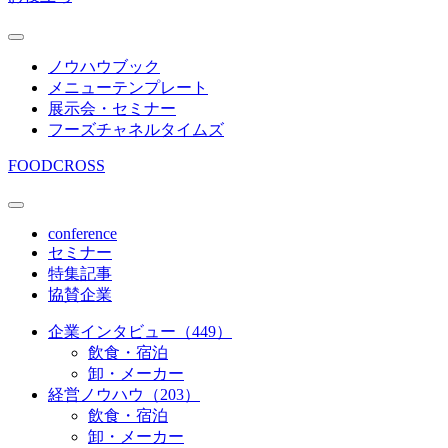
ノウハウブック
メニューテンプレート
展示会・セミナー
フーズチャネルタイムズ
FOODCROSS
conference
セミナー
特集記事
協賛企業
企業インタビュー（449）
飲食・宿泊
卸・メーカー
経営ノウハウ（203）
飲食・宿泊
卸・メーカー