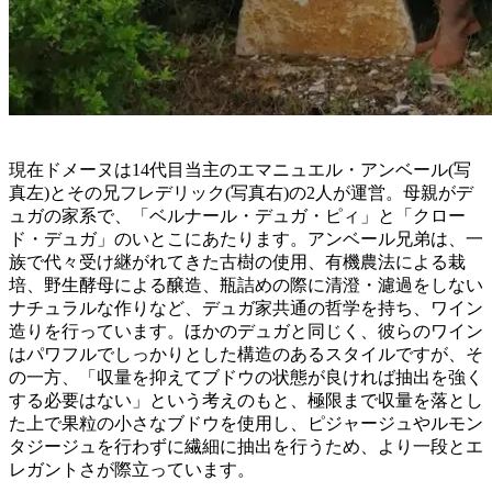
現在ドメーヌは14代目当主のエマニュエル・アンベール(写
真左)とその兄フレデリック(写真右)の2人が運営。母親がデ
ュガの家系で、「ベルナール・デュガ・ピィ」と「クロー
ド・デュガ」のいとこにあたります。アンベール兄弟は、一
族で代々受け継がれてきた古樹の使用、有機農法による栽
培、野生酵母による醸造、瓶詰めの際に清澄・濾過をしない
ナチュラルな作りなど、デュガ家共通の哲学を持ち、ワイン
造りを行っています。ほかのデュガと同じく、彼らのワイン
はパワフルでしっかりとした構造のあるスタイルですが、そ
の一方、「収量を抑えてブドウの状態が良ければ抽出を強く
する必要はない」という考えのもと、極限まで収量を落とし
た上で果粒の小さなブドウを使用し、ピジャージュやルモン
タジージュを行わずに繊細に抽出を行うため、より一段とエ
レガントさが際立っています。