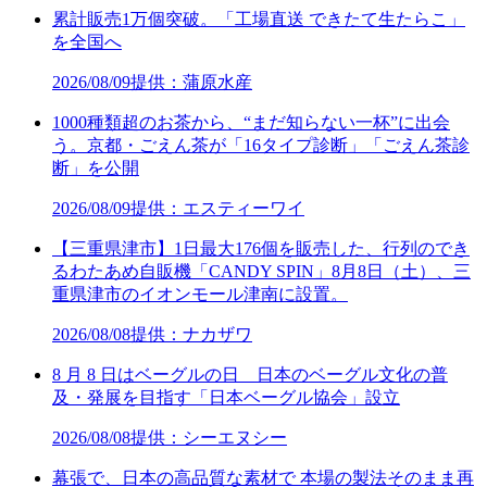
累計販売1万個突破。「工場直送 できたて生たらこ」
を全国へ
2026/08/09
提供：蒲原水産
1000種類超のお茶から、“まだ知らない一杯”に出会
う。京都・ごえん茶が「16タイプ診断」「ごえん茶診
断」を公開
2026/08/09
提供：エスティーワイ
【三重県津市】1日最大176個を販売した、行列のでき
るわたあめ自販機「CANDY SPIN」8月8日（土）、三
重県津市のイオンモール津南に設置。
2026/08/08
提供：ナカザワ
8 月 8 日はベーグルの日 日本のベーグル文化の普
及・発展を目指す「日本ベーグル協会」設立
2026/08/08
提供：シーエヌシー
幕張で、日本の高品質な素材で 本場の製法そのまま再