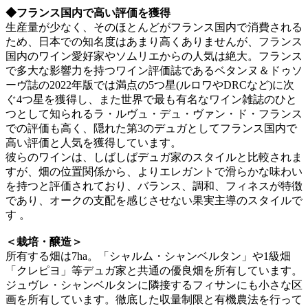
◆フランス国内で高い評価を獲得
生産量が少なく、そのほとんどがフランス国内で消費される
ため、日本での知名度はあまり高くありませんが、フランス
国内のワイン愛好家やソムリエからの人気は絶大。フランス
で多大な影響力を持つワイン評価誌であるベタンヌ＆ドゥソ
ーヴ誌の2022年版では満点の5つ星(ルロワやDRCなど)に次
ぐ4つ星を獲得し、また世界で最も有名なワイン雑誌のひと
つとして知られるラ・ルヴュ・デュ・ヴァン・ド・フランス
での評価も高く、隠れた第3のデュガとしてフランス国内で
高い評価と人気を獲得しています。
彼らのワインは、しばしばデュガ家のスタイルと比較されま
すが、畑の位置関係から、よりエレガントで滑らかな味わい
を持つと評価されており、バランス、調和、フィネスが特徴
であり、オークの支配を感じさせない果実主導のスタイルで
す 。
＜栽培・醸造＞
所有する畑は7ha。「シャルム・シャンベルタン」や1級畑
「クレピヨ」等デュガ家と共通の優良畑を所有しています。
ジュヴレ・シャンベルタンに隣接するフィサンにも小さな区
画を所有しています。徹底した収量制限と有機農法を行って