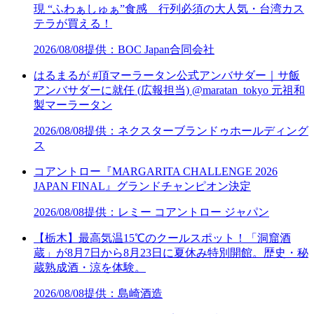
現 “ふわぁしゅぁ”食感 行列必須の大人気・台湾カス
テラが買える！
2026/08/08
提供：BOC Japan合同会社
はるまるが #頂マーラータン公式アンバサダー｜サ飯
アンバサダーに就任 (広報担当) @maratan_tokyo 元祖和
製マーラータン
2026/08/08
提供：ネクスターブランドゥホールディング
ス
コアントロー『MARGARITA CHALLENGE 2026
JAPAN FINAL』グランドチャンピオン決定
2026/08/08
提供：レミー コアントロー ジャパン
【栃木】最高気温15℃のクールスポット！「洞窟酒
蔵」が8月7日から8月23日に夏休み特別開館。歴史・秘
蔵熟成酒・涼を体験。
2026/08/08
提供：島崎酒造