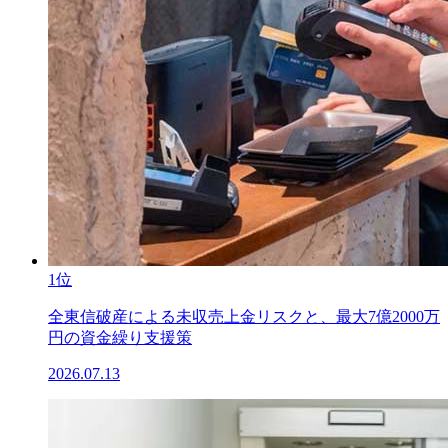
1位
全東信破産による未収売上金リスクと、最大7億2000万
円の資金繰り支援策
2026.07.13