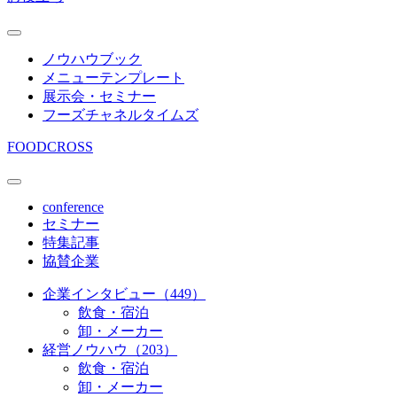
ノウハウブック
メニューテンプレート
展示会・セミナー
フーズチャネルタイムズ
FOODCROSS
conference
セミナー
特集記事
協賛企業
企業インタビュー（449）
飲食・宿泊
卸・メーカー
経営ノウハウ（203）
飲食・宿泊
卸・メーカー