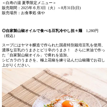
＜白寿の湯 夏季限定メニュー＞
販売期間：2025年６月3日（火）～8月31日(日)
販売場所：お食事処 俵や
◎自家製山椒オイルで食べる豆乳冷やし担々麺
1,280円
（税込）
スープにはヤマキ醸造で作られた国産特別栽培豆乳を使用、
濃厚な豆乳のうまさとピリ辛のうまさ！ さらに米油で作っ
た「自家製山椒オイル」で痺れを追加。
シビカラのうまさを、極上花椒を練り込んだ山椒麺でお召し
上がりください。