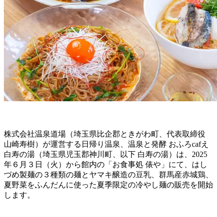
株式会社温泉道場（埼玉県比企郡ときがわ町、代表取締役
山崎寿樹）が運営する日帰り温泉、温泉と発酵 おふろcafえ
白寿の湯（埼玉県児玉郡神川町、以下 白寿の湯）は、2025
年６月３日（火）から館内の「お食事処 俵や」にて、はし
づめ製麺の３種類の麺とヤマキ醸造の豆乳、群馬産赤城鶏、
夏野菜をふんだんに使った夏季限定の冷やし麺の販売を開始
します。