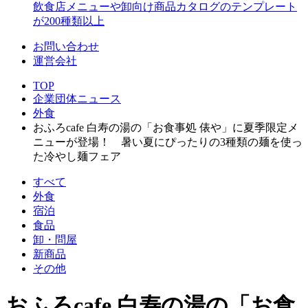
飲食店メニューや卸向け商品カタログのテンプレート
が200種類以上
お問い合わせ
運営会社
TOP
企業団体ニュース
外食
おふろcafe 白寿の湯の「お食事処 俵や」に夏季限定メ
ニューが登場！ 暑い夏にぴったりの3種類の麺を使っ
た冷やし麺フェア
すべて
外食
宿泊
食品
卸・問屋
新商品
その他
おふろcafe 白寿の湯の「お食