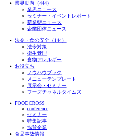
業界動向（444）
業界ニュース
セミナー・イベントレポート
新業態ニュース
企業団体ニュース
法令・食の安全（144）
法令対策
衛生管理
食物アレルギー
お役立ち
ノウハウブック
メニューテンプレート
展示会・セミナー
フーズチャネルタイムズ
FOODCROSS
conference
セミナー
特集記事
協賛企業
食品事故情報