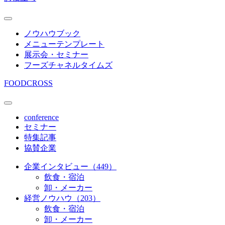
ノウハウブック
メニューテンプレート
展示会・セミナー
フーズチャネルタイムズ
FOODCROSS
conference
セミナー
特集記事
協賛企業
企業インタビュー（449）
飲食・宿泊
卸・メーカー
経営ノウハウ（203）
飲食・宿泊
卸・メーカー