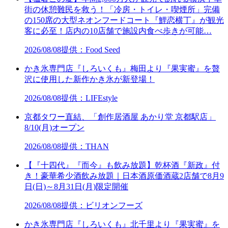
街の休憩難民を救う！「冷房・トイレ・喫煙所」完備
の150席の大型ネオンフードコート『鯉恋横丁』が観光
客に必至！店内の10店舗で施設内食べ歩きが可能…
2026/08/08
提供：Food Seed
かき氷専門店『しろいくも』梅田より『果実蜜』を贅
沢に使用した新作かき氷が新登場！
2026/08/08
提供：LIFEstyle
京都タワー直結、「創作居酒屋 あかり堂 京都駅店」
8/10(月)オープン
2026/08/08
提供：THAN
【『十四代』『而今』も飲み放題】乾杯酒『新政』付
き！豪華希少酒飲み放題｜日本酒原価酒蔵2店舗で8月9
日(日)～8月31日(月)限定開催
2026/08/08
提供：ビリオンフーズ
かき氷専門店『しろいくも』北千里より『果実蜜』を