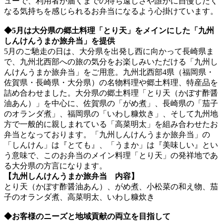
ューで、利用者が届くまでの待ち遠しさや誰かに自慢したく
なる気持ちを感じられるお弁当になるよう心掛けています。
◆5月は大分県の郷土料理「とり天」をメインにした「九州
しんけんうまか旅弁当」を提供
5月のご馳走の日は、大分県を出発し西に向かって長崎県ま
で、九州北西部への旅の気分をお楽しみいただける「九州し
んけんうまか旅弁当」をご用意。九州北西部4県（福岡県・
佐賀県・長崎県・大分県）の名物料理や郷土料理、特産品を
詰め合わせました。大分県の郷土料理「とり天（かぼす酢醤
油あん）」を中心に、佐賀県の「がめ煮」、長崎県の「茄子
のオランダ煮」、福岡県の「いわし糠炊き」、そして九州地
方で一般的に親しまれている「高菜明太」を組み合わせたお
弁当となっております。「九州しんけんうまか旅弁当」の
「しんけん」は『とても』、「うまか」は『美味しい』とい
う意味で、このお弁当のメイン料理「とり天」の発祥地であ
る大分県の方言になります。
【九州しんけんうまか旅弁当 内容】
とり天（かぼす酢醤油あん）、がめ煮、小松菜の和え物、茄
子のオランダ煮、高菜明太、いわし糠炊き
◆お客様のニーズと地域貢献の両立を目指して