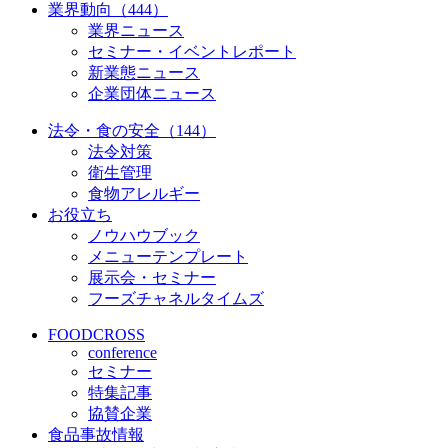
業界動向（444）
業界ニュース
セミナー・イベントレポート
新業態ニュース
企業団体ニュース
法令・食の安全（144）
法令対策
衛生管理
食物アレルギー
お役立ち
ノウハウブック
メニューテンプレート
展示会・セミナー
フーズチャネルタイムズ
FOODCROSS
conference
セミナー
特集記事
協賛企業
食品事故情報