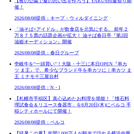
【夜の公園で夏の思い出を作ろう】YAKUSHI夏祭り開
催！
2026/08/08
提供：キープ・ウィルダイニング
「油そば×アイドル」が飲食店を元気にする。 前年２
万８７５票の話題企画が拡大！ 油そば春日亭『第2回
油姫オーディション』開催
2026/08/08
提供：春日グループ
壱岐牛を“一頭買い”！大阪・十三に本日OPEN『串カ
ツ ま王』で、希少なブランド牛を串カツに｜串カツ ま
王 ミナモ十三屋台村
2026/08/08
提供：N・I
【札幌市手稲区】真心込めたお料理を堪能！「懐石料
理試食会＆リユース食器市」を8月20日(木)にベルコ 手
稲シティホールにて開催！
2026/08/08
提供：ベルコ
【猛暑この夏】年間2,000万人が観光で訪れる横浜中華