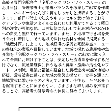
高齢者専門宅配弁当『宅配クック ワン・ツゥ・スリー』の
お弁当は、管理栄養士が栄養バランスを考慮して献立を作成
し、エネルギーやたんぱく質をしっかりと摂取することがで
きます。前日17時まで注文やキャンセルを受け付けており、
ケアプランや生活スタイルに合わせた利用ができるよう曜日
別の注文が可能な他、口腔状態に合わせて刻み対応やおかゆ
への変更も無料で行っています。また、各地域で行き場を失
う食材に着目し、その地域で採れた食材を全国で消費する
『地産外商』によって、地域経済の振興と宅配弁当メニュー
の多様化の実現を目指しています。地域で採れる農産物や魚
介類を『宅配クック ワン・ツゥ・スリー』の献立に取り入
れて全国にお届けすることは、安定した流通量を確保するだ
けでなく、流通量確保に伴う地域の農業・漁業の活性化やフ
ードロス削減、農業と福祉を融合した農福連携や過疎地域の
応援、震災被害に遭った地域の復興支援など、食事を通じた
地域貢献に繋がるものと考えています。今後も、ただお弁当
を配達することに留まらない、さまざまな取り組みを推進す
ることで、高齢者の健康寿命の伸長に努めてまいります。