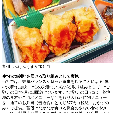
九州しんけんうまか旅弁当
◆“心の栄養”を届ける取り組みとして実施
当社では、栄養バランスが整った食事を摂ることによる“体
の栄養”に加え、“心の栄養”につながる取り組みとして、“ご
馳走の日”を月に1回設けています。“ご馳走の日”には、各地
域の食材やご当地メニューなどを取り入れた特別メニュー
を、通常のお弁当（普通食）と同じ577円（税込・おかずの
み）で提供。普段はなかなか食べる機会の少ない食材やメニ