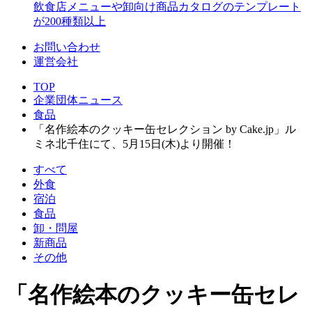
飲食店メニューや卸向け商品カタログのテンプレート
が200種類以上
お問い合わせ
運営会社
TOP
企業団体ニュース
食品
「名作絵本のクッキー缶セレクション by Cake.jp」ル
ミネ北千住にて、5月15日(木)より開催！
すべて
外食
宿泊
食品
卸・問屋
新商品
その他
「名作絵本のクッキー缶セレ