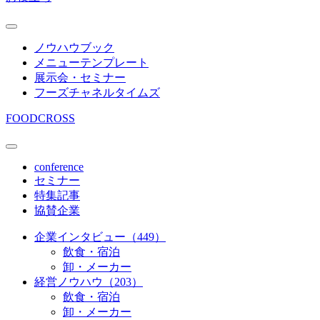
ノウハウブック
メニューテンプレート
展示会・セミナー
フーズチャネルタイムズ
FOODCROSS
conference
セミナー
特集記事
協賛企業
企業インタビュー（449）
飲食・宿泊
卸・メーカー
経営ノウハウ（203）
飲食・宿泊
卸・メーカー