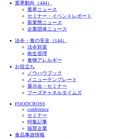
業界動向（444）
業界ニュース
セミナー・イベントレポート
新業態ニュース
企業団体ニュース
法令・食の安全（144）
法令対策
衛生管理
食物アレルギー
お役立ち
ノウハウブック
メニューテンプレート
展示会・セミナー
フーズチャネルタイムズ
FOODCROSS
conference
セミナー
特集記事
協賛企業
食品事故情報