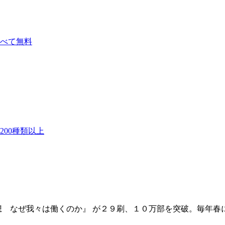
べて無料
00種類以上
想 なぜ我々は働くのか』 が２９刷、１０万部を突破。毎年