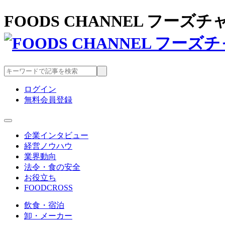
FOODS CHANNEL フー
ログイン
無料会員登録
企業インタビュー
経営ノウハウ
業界動向
法令・食の安全
お役立ち
FOODCROSS
飲食・宿泊
卸・メーカー