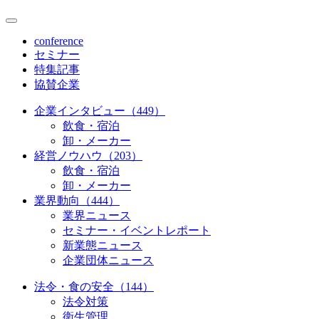
conference
セミナー
特集記事
協賛企業
企業インタビュー（449）
飲食・宿泊
卸・メーカー
経営ノウハウ（203）
飲食・宿泊
卸・メーカー
業界動向（444）
業界ニュース
セミナー・イベントレポート
新業態ニュース
企業団体ニュース
法令・食の安全（144）
法令対策
衛生管理