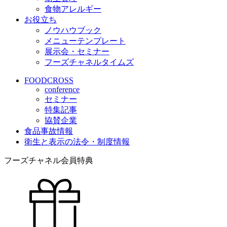
食物アレルギー
お役立ち
ノウハウブック
メニューテンプレート
展示会・セミナー
フーズチャネルタイムズ
FOODCROSS
conference
セミナー
特集記事
協賛企業
食品事故情報
衛生と表示の法令・制度情報
フーズチャネル会員特典