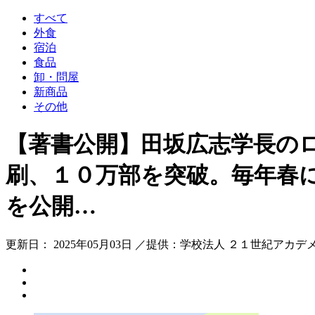
すべて
外食
宿泊
食品
卸・問屋
新商品
その他
【著書公開】田坂広志学長のロ
刷、１０万部を突破。毎年春
を公開…
更新日： 2025年05月03日 ／提供：学校法人 ２１世紀アカデ