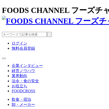
FOODS CHANNEL フー
ログイン
無料会員登録
企業インタビュー
経営ノウハウ
業界動向
法令・食の安全
お役立ち
FOODCROSS
飲食・宿泊
卸・メーカー