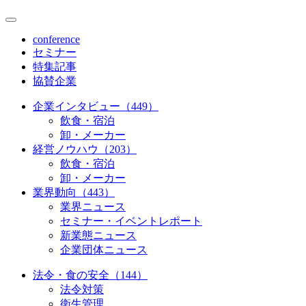
conference
セミナー
特集記事
協賛企業
企業インタビュー（449）
飲食・宿泊
卸・メーカー
経営ノウハウ（203）
飲食・宿泊
卸・メーカー
業界動向（443）
業界ニュース
セミナー・イベントレポート
新業態ニュース
企業団体ニュース
法令・食の安全（144）
法令対策
衛生管理