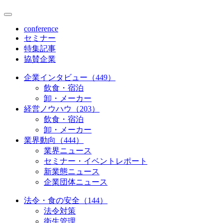
conference
セミナー
特集記事
協賛企業
企業インタビュー（449）
飲食・宿泊
卸・メーカー
経営ノウハウ（203）
飲食・宿泊
卸・メーカー
業界動向（444）
業界ニュース
セミナー・イベントレポート
新業態ニュース
企業団体ニュース
法令・食の安全（144）
法令対策
衛生管理