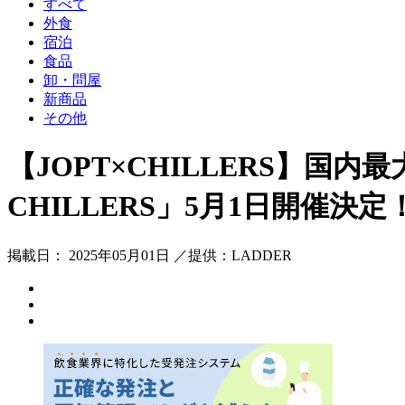
すべて
外食
宿泊
食品
卸・問屋
新商品
その他
【JOPT×CHILLERS】国内最大
CHILLERS」5月1日開催決定
掲載日： 2025年05月01日 ／提供：LADDER