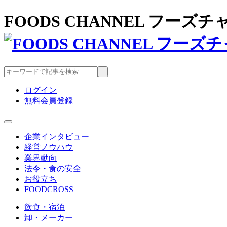
FOODS CHANNEL フー
ログイン
無料会員登録
企業インタビュー
経営ノウハウ
業界動向
法令・食の安全
お役立ち
FOODCROSS
飲食・宿泊
卸・メーカー