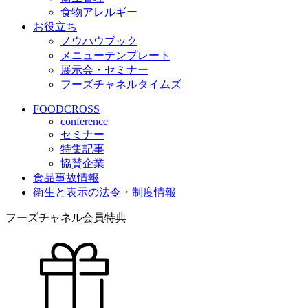
食物アレルギー
お役立ち
ノウハウブック
メニューテンプレート
展示会・セミナー
フーズチャネルタイムズ
FOODCROSS
conference
セミナー
特集記事
協賛企業
食品事故情報
衛生と表示の法令・制度情報
フーズチャネル会員特典