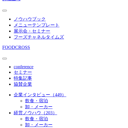
ノウハウブック
メニューテンプレート
展示会・セミナー
フーズチャネルタイムズ
FOODCROSS
conference
セミナー
特集記事
協賛企業
企業インタビュー（449）
飲食・宿泊
卸・メーカー
経営ノウハウ（203）
飲食・宿泊
卸・メーカー