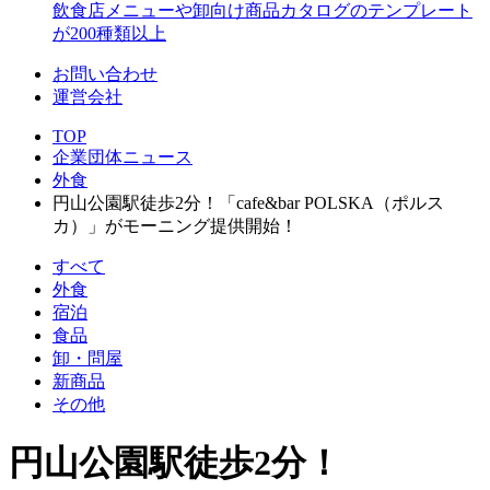
飲食店メニューや卸向け商品カタログのテンプレート
が200種類以上
お問い合わせ
運営会社
TOP
企業団体ニュース
外食
円山公園駅徒歩2分！「cafe&bar POLSKA（ポルス
カ）」がモーニング提供開始！
すべて
外食
宿泊
食品
卸・問屋
新商品
その他
円山公園駅徒歩2分！