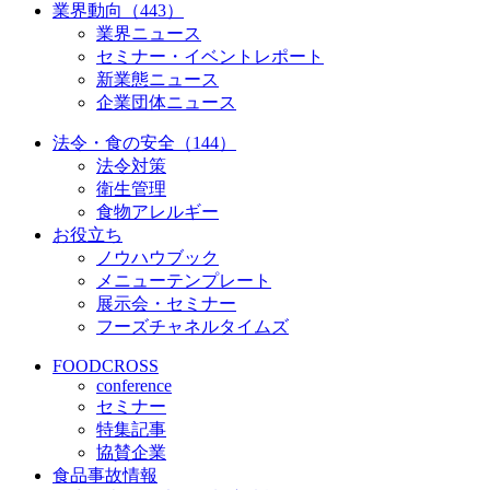
業界動向（443）
業界ニュース
セミナー・イベントレポート
新業態ニュース
企業団体ニュース
法令・食の安全（144）
法令対策
衛生管理
食物アレルギー
お役立ち
ノウハウブック
メニューテンプレート
展示会・セミナー
フーズチャネルタイムズ
FOODCROSS
conference
セミナー
特集記事
協賛企業
食品事故情報