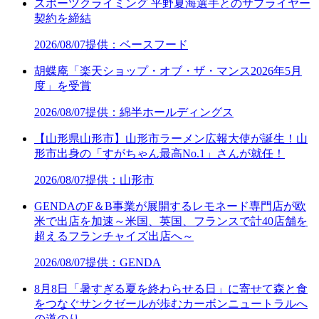
スポーツクライミング 平野夏海選手とのサプライヤー
契約を締結
2026/08/07
提供：ベースフード
胡蝶庵「楽天ショップ・オブ・ザ・マンス2026年5月
度」を受賞
2026/08/07
提供：綿半ホールディングス
【山形県山形市】山形市ラーメン広報大使が誕生！山
形市出身の「すがちゃん最高No.1」さんが就任！
2026/08/07
提供：山形市
GENDAのF＆B事業が展開するレモネード専門店が欧
米で出店を加速～米国、英国、フランスで計40店舗を
超えるフランチャイズ出店へ～
2026/08/07
提供：GENDA
8月8日「暑すぎる夏を終わらせる日」に寄せて森と食
をつなぐサンクゼールが歩むカーボンニュートラルへ
の道のり