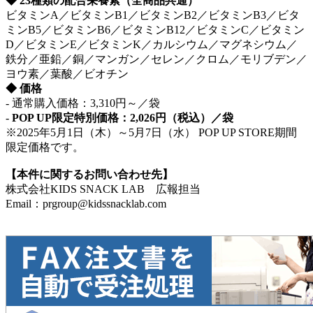
◆ 23種類の配合栄養素（全商品共通）
ビタミンA／ビタミンB1／ビタミンB2／ビタミンB3／ビタ
ミンB5／ビタミンB6／ビタミンB12／ビタミンC／ビタミン
D／ビタミンE／ビタミンK／カルシウム／マグネシウム／
鉄分／亜鉛／銅／マンガン／セレン／クロム／モリブデン／
ヨウ素／葉酸／ビオチン
◆ 価格
- 通常購入価格：3,310円～／袋
-
POP UP限定特別価格：2,026円（税込）／袋
※2025年5月1日（木）～5月7日（水） POP UP STORE期間
限定価格です。
【本件に関するお問い合わせ先】
株式会社KIDS SNACK LAB 広報担当
Email：prgroup@kidssnacklab.com