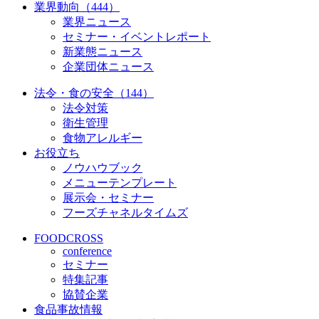
業界動向（444）
業界ニュース
セミナー・イベントレポート
新業態ニュース
企業団体ニュース
法令・食の安全（144）
法令対策
衛生管理
食物アレルギー
お役立ち
ノウハウブック
メニューテンプレート
展示会・セミナー
フーズチャネルタイムズ
FOODCROSS
conference
セミナー
特集記事
協賛企業
食品事故情報