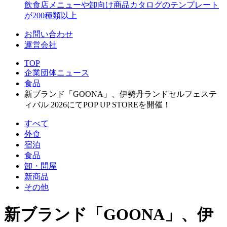
飲食店メニューや卸向け商品カタログのテンプレート
が200種類以上
お問い合わせ
運営会社
TOP
企業団体ニュース
食品
新ブランド「GOONA」、伊勢丹ランドセルフェステ
ィバル 2026にてPOP UP STOREを開催！
すべて
外食
宿泊
食品
卸・問屋
新商品
その他
新ブランド「GOONA」、伊