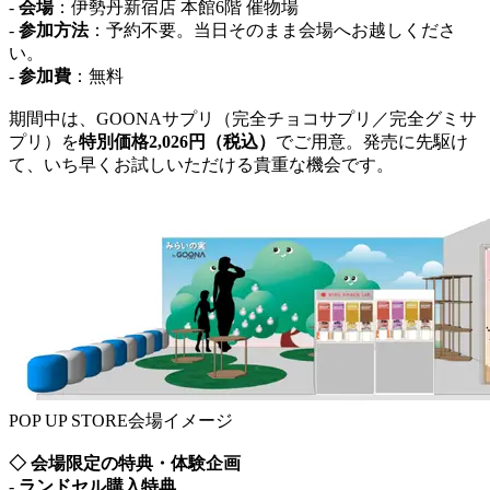
-
会場
：伊勢丹新宿店 本館6階 催物場
-
参加方法
：予約不要。当日そのまま会場へお越しくださ
い。
-
参加費
：無料
期間中は、GOONAサプリ（完全チョコサプリ／完全グミサ
プリ）を
特別価格2,026円（税込）
でご用意。発売に先駆け
て、いち早くお試しいただける貴重な機会です。
POP UP STORE会場イメージ
◇ 会場限定の特典・体験企画
-
ランドセル購入特典