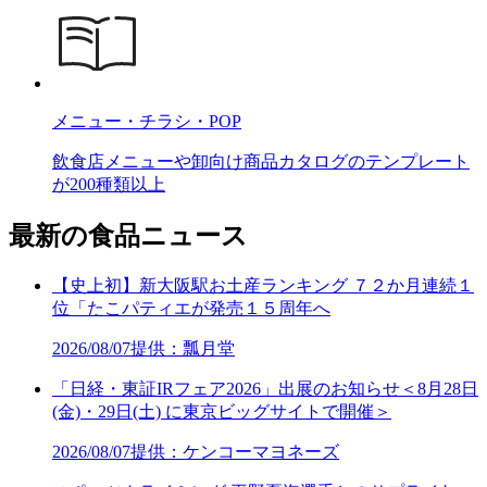
メニュー・チラシ・POP
飲食店メニューや卸向け商品カタログのテンプレート
が200種類以上
最新の食品ニュース
【史上初】新大阪駅お土産ランキング ７２か月連続１
位「たこパティエが発売１５周年へ
2026/08/07
提供：瓢月堂
「日経・東証IRフェア2026」出展のお知らせ＜8月28日
(金)・29日(土) に東京ビッグサイトで開催＞
2026/08/07
提供：ケンコーマヨネーズ