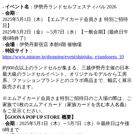
-
イベント名
：伊勢丹ランドセルフェスティバル 2026
-
会期
：
2025年5月1日（木）【エムアイカード会員さま 特別ご招待
日】
2025年5月2日（金）～5月7日（水）【一般会期】[最終日午
後6時終了]
-
会場
：伊勢丹新宿店 本館6階 催物場
-
特設サイト
：
https://www.mistore.jp/shopping/event/shinjuku_e/randoseru_10
約900点以上のランドセルが集まる、三越伊勢丹主催の日本
最大級のランドセルイベント。オリジナルモデルから工房
系、ファッションブランドとのコラボ商品まで、幅広く展示
販売されます。
※エムアイカード会員さま特別ご招待日のご入場の際は、ご
家族で1枚のエムアイカード（家族カードを含む本人名義）
をご呈示ください。
【GOONA POP UP STORE 概要】
-
会期
：2025年5月1日（木）～5月7日（水）※最終日は午後
6時まで