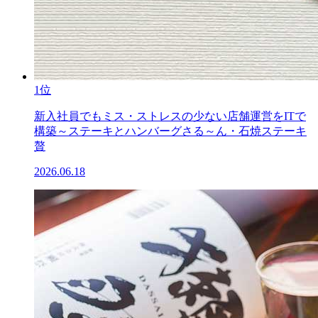
1位
新入社員でもミス・ストレスの少ない店舗運営をITで
構築～ステーキとハンバーグさる～ん・石焼ステーキ
贅
2026.06.18