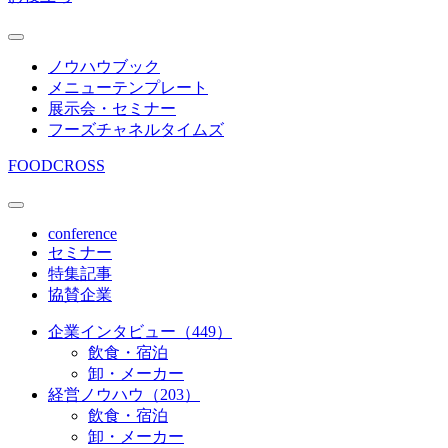
ノウハウブック
メニューテンプレート
展示会・セミナー
フーズチャネルタイムズ
FOODCROSS
conference
セミナー
特集記事
協賛企業
企業インタビュー（449）
飲食・宿泊
卸・メーカー
経営ノウハウ（203）
飲食・宿泊
卸・メーカー