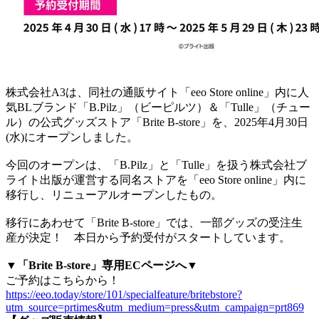
株式会社A3は、同社の通販サイト「eeo Store online」内に人
気BLブランド「B.Pilz」（ビーピルツ）＆「Tulle」（チュー
ル）の公式グッズストア「Brite B-store」を、2025年4月30日
(水)にオープンしました。
今回のオープンは、「B.Pilz」と「Tulle」を扱う株式会社ブ
ライト出版が運営する同名ストアを「eeo Store online」内に
移行し、リニューアルオープンしたもの。
移行にあわせて「Brite B-store」では、一部グッズの受注生
産が決定！ 本日から予約受付がスタートしています。
▼「Brite B-store」専用ECページへ▼
ご予約はこちらから！
https://eeo.today/store/101/specialfeature/britebstore?
utm_source=prtimes&utm_medium=press&utm_campaign=prt869