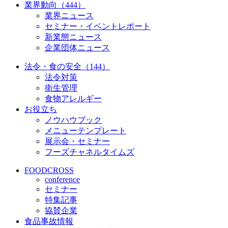
業界動向（444）
業界ニュース
セミナー・イベントレポート
新業態ニュース
企業団体ニュース
法令・食の安全（144）
法令対策
衛生管理
食物アレルギー
お役立ち
ノウハウブック
メニューテンプレート
展示会・セミナー
フーズチャネルタイムズ
FOODCROSS
conference
セミナー
特集記事
協賛企業
食品事故情報