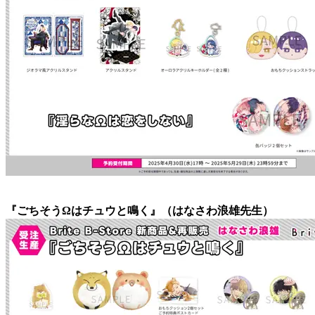
『ごちそうΩはチュウと鳴く』（はなさわ浪雄先生）