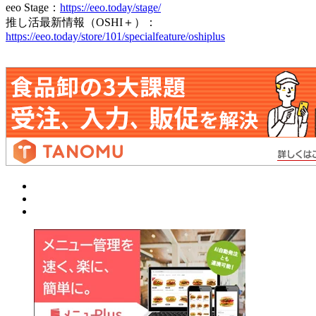
eeo Stage：
https://eeo.today/stage/
推し活最新情報（OSHI＋）：
https://eeo.today/store/101/specialfeature/oshiplus