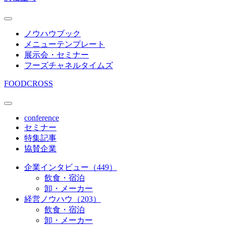
ノウハウブック
メニューテンプレート
展示会・セミナー
フーズチャネルタイムズ
FOODCROSS
conference
セミナー
特集記事
協賛企業
企業インタビュー（449）
飲食・宿泊
卸・メーカー
経営ノウハウ（203）
飲食・宿泊
卸・メーカー