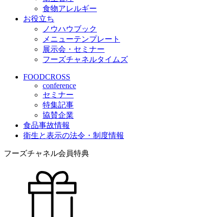
食物アレルギー
お役立ち
ノウハウブック
メニューテンプレート
展示会・セミナー
フーズチャネルタイムズ
FOODCROSS
conference
セミナー
特集記事
協賛企業
食品事故情報
衛生と表示の法令・制度情報
フーズチャネル会員特典