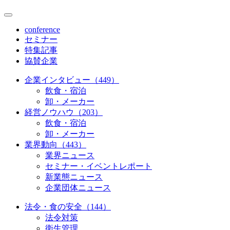
conference
セミナー
特集記事
協賛企業
企業インタビュー（449）
飲食・宿泊
卸・メーカー
経営ノウハウ（203）
飲食・宿泊
卸・メーカー
業界動向（443）
業界ニュース
セミナー・イベントレポート
新業態ニュース
企業団体ニュース
法令・食の安全（144）
法令対策
衛生管理