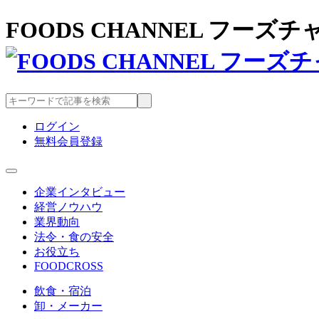
FOODS CHANNEL フー
ログイン
無料会員登録
企業インタビュー
経営ノウハウ
業界動向
法令・食の安全
お役立ち
FOODCROSS
飲食・宿泊
卸・メーカー