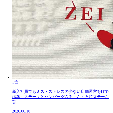
1位
新入社員でもミス・ストレスの少ない店舗運営をITで
構築～ステーキとハンバーグさる～ん・石焼ステーキ
贅
2026.06.18