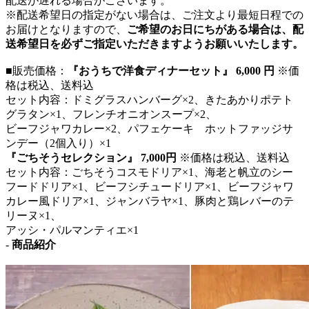
配送が遅れる場合がございます。
※配送希望日の指定がない場合は、ご注文より最短日程での
お届けとなりますので、
ご希望のお日にちがある場合は、配
送希望日を必ずご指定いただきますようお願いいたします。
■販売価格：
『おうちで洋食ディナーセット』 6,000 円
※価
格は税込、送料込
セット内容：ドミグラスハンバーグ×2、きたあかりポテト
グラタン×1、フレンチオニオンスープ×2、
ビーフジャワカレー×2、パフェケーキ ホットファッジサ
ンデー（2個入り）×1
『ごちそうセレクション』 7,000円
※価格は税込、送料込
セット内容：ごちそうコスモドリア×1、海老と帆立のシー
フードドリア×1、ビーフシチュードリア×1、ビーフジャワ
カレー風ドリア×1、ジャンバラヤ×1、豚肉と鶏レバーのテ
リーヌ×1、
アッシ・パルマンティエ×1
-
商品紹介