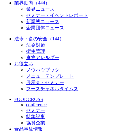
業界動向（444）
業界ニュース
セミナー・イベントレポート
新業態ニュース
企業団体ニュース
法令・食の安全（144）
法令対策
衛生管理
食物アレルギー
お役立ち
ノウハウブック
メニューテンプレート
展示会・セミナー
フーズチャネルタイムズ
FOODCROSS
conference
セミナー
特集記事
協賛企業
食品事故情報