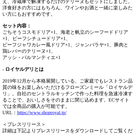
え、冷蔵庫で解凍するだけのテリーヌもセットにしました。
洋食好きの方にはもちろん、ワインやお酒と一緒に楽しみた
い方にもおすすめです。
セット内容：
ごちそうコスモドリア×1、海老と帆立のシーフードドリア
×1、ビーフシチュードリア×1、
ビーフジャワカレー風ドリア×1、ジャンバラヤ×1、豚肉と
鶏レバーのテリーヌ×1、
アッシ・パルマンティエ×1
-
ロイヤルデリとは
2019年12月から本格展開している、ご家庭でもレストラン品
質の味をお楽しみいただけるフローズンミール「ロイヤルデ
リ」。自社のセントラルキッチンで作った料理を急速冷凍す
ることで、おいしさをそのままに閉じ込めます。ECサイト
では全商品の購入が可能です。
URL：
https://www.shoproyal.jp/
＜プレスリリース＞
詳細は下記よりプレスリリースをダウンロードしてご覧くだ