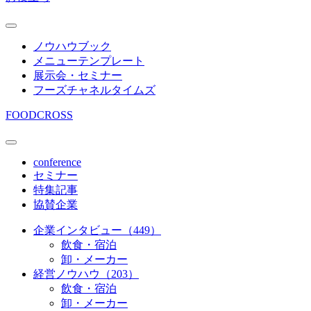
ノウハウブック
メニューテンプレート
展示会・セミナー
フーズチャネルタイムズ
FOODCROSS
conference
セミナー
特集記事
協賛企業
企業インタビュー（449）
飲食・宿泊
卸・メーカー
経営ノウハウ（203）
飲食・宿泊
卸・メーカー