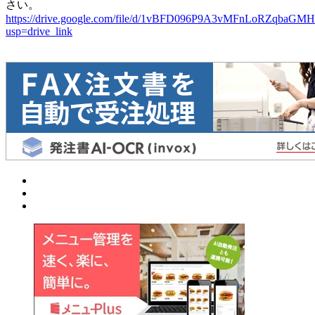
さい。
https://drive.google.com/file/d/1vBFD096P9A3vMFnLoRZqbaGMH
usp=drive_link