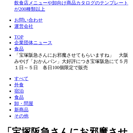
飲食店メニューや卸向け商品カタログのテンプレート
が200種類以上
お問い合わせ
運営会社
TOP
企業団体ニュース
食品
「宝塚阪急さんにお邪魔させてもらいますね」 大阪
みやげ「おかんパン」大好評につき宝塚阪急にて５月
１日～５日 各日100個限定で販売
すべて
外食
宿泊
食品
卸・問屋
新商品
その他
「宝塚阪急さんにお邪魔させ