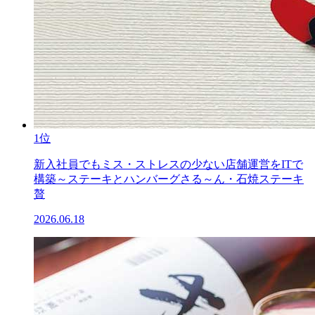
1位
新入社員でもミス・ストレスの少ない店舗運営をITで
構築～ステーキとハンバーグさる～ん・石焼ステーキ
贅
2026.06.18