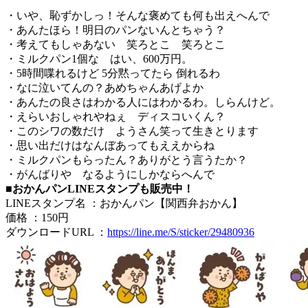
・いや、恥ずかしっ！そんな褒めても何も出えへんで
・あんたほら！明日のパンないんとちゃう？
・考えてもしゃあない 笑ろとこ 笑ろとこ
・ミルクパン1個な はい、600万円。
・5時間喋れるけど 5分黙ってたら 倒れるわ
・なに泣いてんの？あめちゃんあげよか
・あんたの良さはわかる人にはわかるわ。しらんけど。
・えらいおしゃれやねぇ ディスコいくん？
・このシワの数だけ ようさん笑って生きとります
・思い出だけはなんぼあってもええからね
・ミルクパンもらったん？ありがとう言うたか？
・がんばりや なるようにしかならへんで
■おかんパンLINEスタンプも販売中！
LINEスタンプ名 ：おかんパン【関西弁おかん】
価格 ：150円
ダウンロードURL ：
https://line.me/S/sticker/29480936