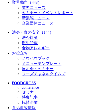
業界動向（443）
業界ニュース
セミナー・イベントレポート
新業態ニュース
企業団体ニュース
法令・食の安全（144）
法令対策
衛生管理
食物アレルギー
お役立ち
ノウハウブック
メニューテンプレート
展示会・セミナー
フーズチャネルタイムズ
FOODCROSS
conference
セミナー
特集記事
協賛企業
食品事故情報