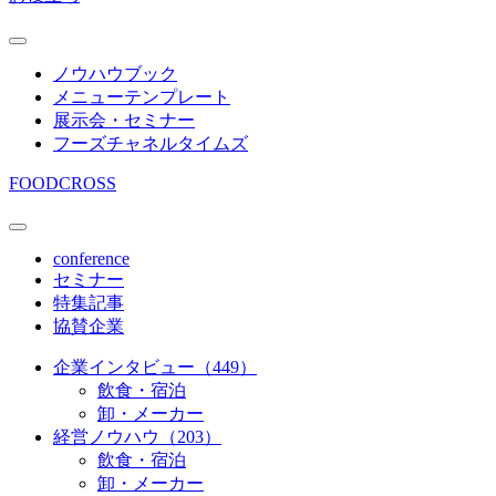
ノウハウブック
メニューテンプレート
展示会・セミナー
フーズチャネルタイムズ
FOODCROSS
conference
セミナー
特集記事
協賛企業
企業インタビュー（449）
飲食・宿泊
卸・メーカー
経営ノウハウ（203）
飲食・宿泊
卸・メーカー