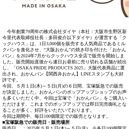
今年創業79周年の株式会社ダイヤ（本社：大阪市生野区新
今里代表取締役社長：多田俊介以下ダイヤ）が運営する「ク
ックハウス」は、1日3,000個を販売する人気商品であるミル
クパンを進化させ、“大阪おかん”の焼き印を付けた「おかん
パン」を2024年7月からクックハウス全店で販売を開始しま
した。販売開始直後から連日お昼前に売り切れる店舗が続出
し、「OSAKA PRIDE PRODUCTS 2025」大阪代表商品に選
出され、おかんパン【関西弁おかん】LINEスタンプも大好
評です。
今回、５月１日(木)～５日(月)の６日間、宝塚阪急での販売
が決定しました。おかんパンのポップアップショップのお声
も多くいただく中、今回は宝塚で「おかんパン」をご購入い
ただけます。これまでのポップアップでは即日完売御礼とな
ることが多く、好評をいただいております。
今回は期間中、毎日100個限定での販売となります。
■宝塚阪急での販売日・販売場所
販売日 ：2025年５月１日(木)～５日(月) ※各日100個限定