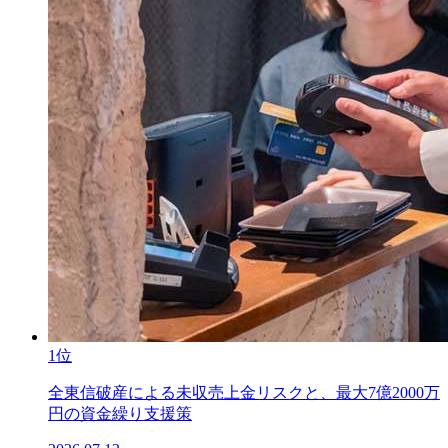
1位
全東信破産による未収売上金リスクと、最大7億2000万
円の資金繰り支援策