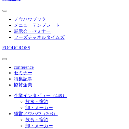
ノウハウブック
メニューテンプレート
展示会・セミナー
フーズチャネルタイムズ
FOODCROSS
conference
セミナー
特集記事
協賛企業
企業インタビュー（449）
飲食・宿泊
卸・メーカー
経営ノウハウ（203）
飲食・宿泊
卸・メーカー