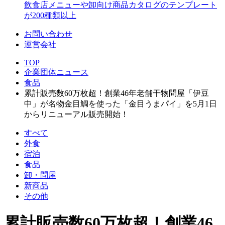
飲食店メニューや卸向け商品カタログのテンプレート
が200種類以上
お問い合わせ
運営会社
TOP
企業団体ニュース
食品
累計販売数60万枚超！創業46年老舗干物問屋「伊豆
中」が名物金目鯛を使った「金目うまパイ」を5月1日
からリニューアル販売開始！
すべて
外食
宿泊
食品
卸・問屋
新商品
その他
累計販売数60万枚超！創業46