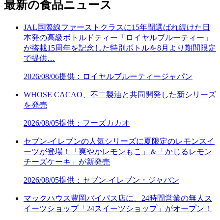
最新の食品ニュース
JAL国際線ファーストクラスに15年間選ばれ続けた日
本発の高級ボトルドティー「ロイヤルブルーティー」
が搭載15周年を記念した特別ボトルを8月より期間限定
で提供…
2026/08/06
提供：ロイヤルブルーティージャパン
WHOSE CACAO、不二製油と共同開発した新シリーズ
を発売
2026/08/05
提供：フーズカカオ
セブン‐イレブンの人気シリーズに夏限定のレモンスイ
ーツが登場！「爽やかレモンもこ」＆「かじるレモン
チーズケーキ」が新発売
2026/08/05
提供：セブン‐イレブン・ジャパン
マックハウス豊岡バイパス店に、24時間営業の無人ス
イーツショップ「24スイーツショップ」がオープン！