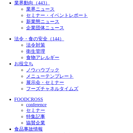
業界動向（443）
業界ニュース
セミナー・イベントレポート
新業態ニュース
企業団体ニュース
法令・食の安全（144）
法令対策
衛生管理
食物アレルギー
お役立ち
ノウハウブック
メニューテンプレート
展示会・セミナー
フーズチャネルタイムズ
FOODCROSS
conference
セミナー
特集記事
協賛企業
食品事故情報