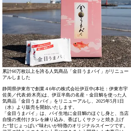
累計60万枚以上を誇る人気商品「金目うまパイ」がリニュー
アルしました
静岡県伊東市で創業４6年の株式会社伊豆中(本社：伊東市宇
佐美／代表:鈴木亮)は、伊豆半島の名産・金目鯛を使った人
気商品「金目うまパイ」をリニューアルし、2025年5月1日
（水）より販売を開始いたします。
「金目うまパイ」は、パイ生地に金目鯛のほぐし身と、当店
自慢の煮付けタレを練り込み、香ばしくサクッと焼き上げ
た“甘じょっぱい”味わいが特徴のオリジナルスイーツです。