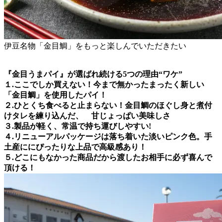
伊豆名物「金目鯛」をもっと楽しんでいただきたい
『金目うまパイ』が選ばれ続ける5つの理由“ワケ”
１.ここでしか買えない！今まで無かったまったく新しい
「金目鯛」を使用したパイ！
２.ひとくち食べると止まらない！金目鯛のほぐし身と煮付
けタレを練り込んだ、 甘じょっぱい美味しさ
３.製品が軽く、常温で持ち運びしやすい!
４.リニューアルパッケージは落ち着いた淡いピンク色。手
土産ににぴったりな上品で高級感あり！
５.どこにもなかった商品だから渡したお相手に必ず喜んで
頂ける！