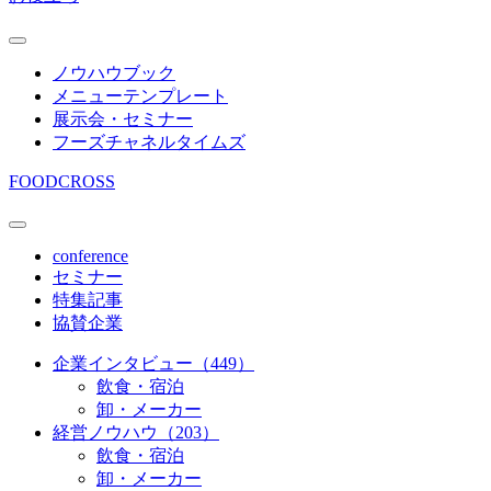
ノウハウブック
メニューテンプレート
展示会・セミナー
フーズチャネルタイムズ
FOODCROSS
conference
セミナー
特集記事
協賛企業
企業インタビュー（449）
飲食・宿泊
卸・メーカー
経営ノウハウ（203）
飲食・宿泊
卸・メーカー