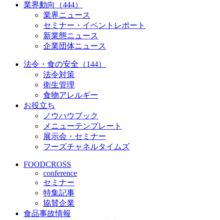
業界動向（444）
業界ニュース
セミナー・イベントレポート
新業態ニュース
企業団体ニュース
法令・食の安全（144）
法令対策
衛生管理
食物アレルギー
お役立ち
ノウハウブック
メニューテンプレート
展示会・セミナー
フーズチャネルタイムズ
FOODCROSS
conference
セミナー
特集記事
協賛企業
食品事故情報