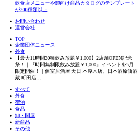
飲食店メニューや卸向け商品カタログのテンプレート
が200種類以上
お問い合わせ
運営会社
TOP
企業団体ニュース
外食
【最大11時間30種飲み放題￥1,000】2店舗OPEN記念
祭！｜『時間無制限飲み放題￥1,000』イベントを5月
限定開催！｜個室居酒屋 天日 本厚木店、日本酒原価酒
蔵 町田店…
すべて
外食
宿泊
食品
卸・問屋
新商品
その他