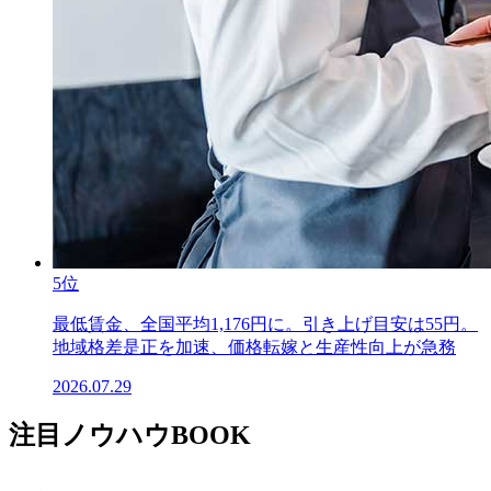
5位
最低賃金、全国平均1,176円に。引き上げ目安は55円。
地域格差是正を加速、価格転嫁と生産性向上が急務
2026.07.29
注目ノウハウBOOK