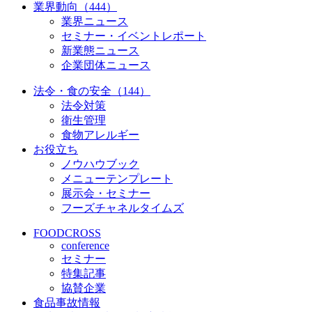
業界動向（444）
業界ニュース
セミナー・イベントレポート
新業態ニュース
企業団体ニュース
法令・食の安全（144）
法令対策
衛生管理
食物アレルギー
お役立ち
ノウハウブック
メニューテンプレート
展示会・セミナー
フーズチャネルタイムズ
FOODCROSS
conference
セミナー
特集記事
協賛企業
食品事故情報