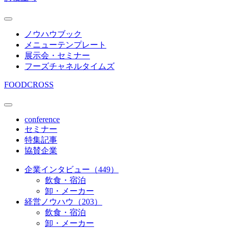
ノウハウブック
メニューテンプレート
展示会・セミナー
フーズチャネルタイムズ
FOODCROSS
conference
セミナー
特集記事
協賛企業
企業インタビュー（449）
飲食・宿泊
卸・メーカー
経営ノウハウ（203）
飲食・宿泊
卸・メーカー