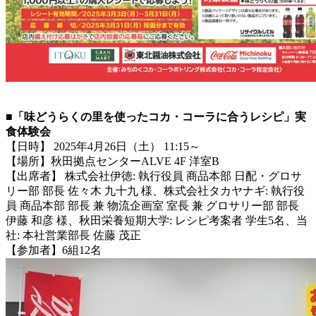
■「味どうらくの里を使ったコカ・コーラに合うレシピ」実
食体験会
【日時】 2025年4月26日（土） 11:15～
【場所】秋田拠点センターALVE 4F 洋室B
【出席者】 株式会社伊徳: 執行役員 商品本部 日配・グロサ
リー部 部長 佐々木 九十九 様、株式会社タカヤナギ: 執行役
員 商品本部 部長 兼 物流企画室 室長 兼 グロサリー部 部長
伊藤 和彦 様、秋田栄養短期大学: レシピ考案者 学生5名、当
社: 本社営業部長 佐藤 茂正
【参加者】6組12名