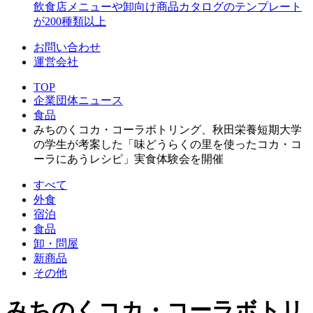
飲食店メニューや卸向け商品カタログのテンプレート
が200種類以上
お問い合わせ
運営会社
TOP
企業団体ニュース
食品
みちのくコカ・コーラボトリング、秋田栄養短期大学
の学生が考案した「味どうらくの里を使ったコカ・コ
ーラにあうレシピ」実食体験会を開催
すべて
外食
宿泊
食品
卸・問屋
新商品
その他
みちのくコカ・コーラボトリ