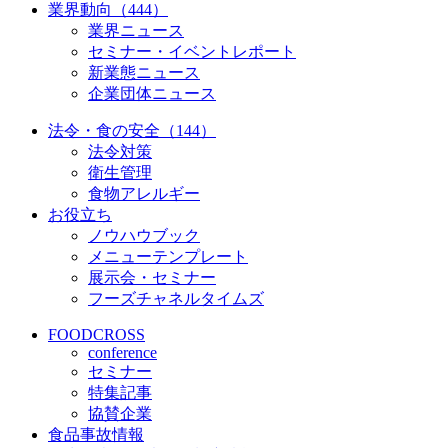
業界動向（444）
業界ニュース
セミナー・イベントレポート
新業態ニュース
企業団体ニュース
法令・食の安全（144）
法令対策
衛生管理
食物アレルギー
お役立ち
ノウハウブック
メニューテンプレート
展示会・セミナー
フーズチャネルタイムズ
FOODCROSS
conference
セミナー
特集記事
協賛企業
食品事故情報