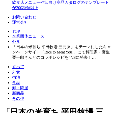
飲食店メニューや卸向け商品カタログのテンプレート
が200種類以上
お問い合わせ
運営会社
TOP
企業団体ニュース
外食
「日本の米育ち 平田牧場 三元豚」をテーマにしたキャ
ンペーンサイト「Rice to Meat You!」にて料理家・麻生
要一郎さんとのコラボレシピを4/28に発表！…
すべて
外食
宿泊
食品
卸・問屋
新商品
その他
「日本の米育ち 平田牧場 三