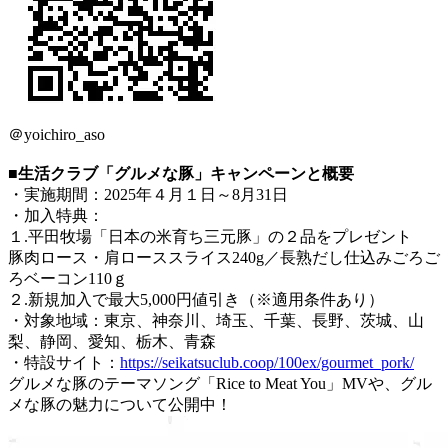
＠yoichiro_aso
■生活クラブ「グルメな豚」キャンペーンと概要
・実施期間：2025年４月１日～8月31日
・加入特典：
１.平田牧場「日本の米育ち三元豚」の２品をプレゼント
豚肉ロース・肩ローススライス240g／長熟だし仕込みごろご
ろベーコン110ｇ
２.新規加入で最大5,000円値引き（※適用条件あり）
・対象地域：東京、神奈川、埼玉、千葉、長野、茨城、山
梨、静岡、愛知、栃木、青森
・特設サイト：
https://seikatsuclub.coop/100ex/gourmet_pork/
グルメな豚のテーマソング「Rice to Meat You」MVや、グル
メな豚の魅力について公開中！