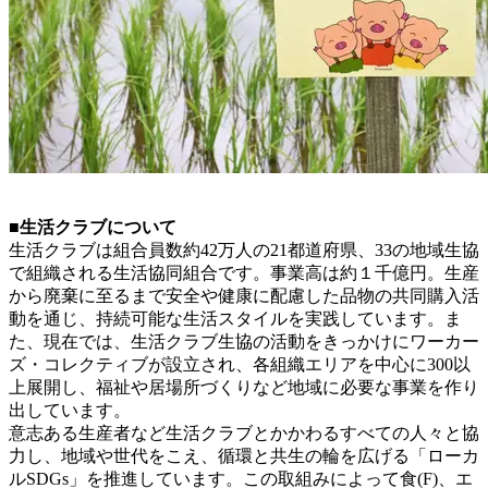
■生活クラブについて
生活クラブは組合員数約42万人の21都道府県、33の地域生協
で組織される生活協同組合です。事業高は約１千億円。生産
から廃棄に至るまで安全や健康に配慮した品物の共同購入活
動を通じ、持続可能な生活スタイルを実践しています。ま
た、現在では、生活クラブ生協の活動をきっかけにワーカー
ズ・コレクティブが設立され、各組織エリアを中心に300以
上展開し、福祉や居場所づくりなど地域に必要な事業を作り
出しています。
意志ある生産者など生活クラブとかかわるすべての人々と協
力し、地域や世代をこえ、循環と共生の輪を広げる「ローカ
ルSDGs」を推進しています。この取組みによって食(F)、エ