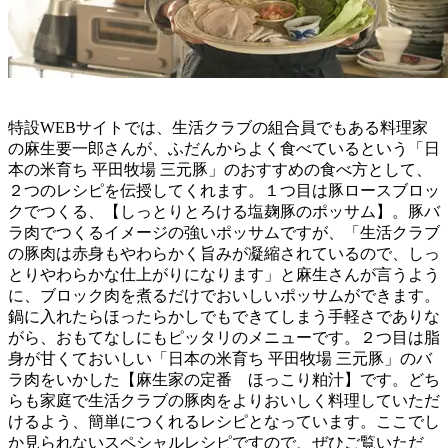
特設WEBサイトでは、生活クラブの組合員でもある料理家
の麻生要一郎さんが、ふだんからよく食べているという「日
本の米育ち 平田牧場 三元豚」のおすすめの食べ方として、
２つのレシピを伝授してくれます。１つ目は豚ロースブロッ
クでつくる、【しっとりとろける塩麹豚のポッサム】。豚バ
ラ肉でつくるイメージの強いポッサムですが、「生活クラブ
の豚肉は赤身もやわらかく旨みが凝縮されているので、しっ
とりやわらかな仕上がりになります」と麻生さんが言うよう
に、ブロック肉を煮るだけでおいしいポッサムができます。
鍋に入れたらほったらかしでもできてしまう手軽さでありな
がら、おもてなしにもピッタリのメニューです。２つ目は脂
身が甘くておいしい「日本の米育ち 平田牧場 三元豚」のバ
ラ肉をいかした【麻生家の定番 ほっこり粕汁】です。どち
らも家庭で生活クラブの豚肉をよりおいしく料理していただ
けるよう、簡単につくれるレシピとなっています。ここでし
か見られないスペシャルレシピですので、ぜひご覧いただ