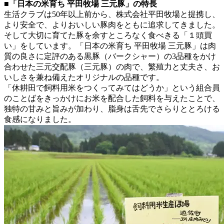
■「日本の米育ち 平田牧場 三元豚」の特長
生活クラブは50年以上前から、株式会社平田牧場と提携し、
より安全で、よりおいしい豚肉をともに追求してきました。
そして大切に育てた豚を余すところなく食べきる「１頭買
い」をしています。「日本の米育ち 平田牧場 三元豚」は肉
質の良さに定評のある黒豚（バークシャー）の3品種をかけ
合わせた三元交配豚（三元豚）の肉で、繁殖力と丈夫さ、お
いしさを兼ね備えたオリジナルの品種です。
「休耕田で飼料用米をつくってみてはどうか」という組合員
のことばをきっかけにお米を配合した飼料を与えたことで、
独特の甘みと旨みが加わり、脂身は舌先でさらりととろける
食感になりました。