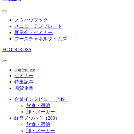
ノウハウブック
メニューテンプレート
展示会・セミナー
フーズチャネルタイムズ
FOODCROSS
conference
セミナー
特集記事
協賛企業
企業インタビュー（449）
飲食・宿泊
卸・メーカー
経営ノウハウ（203）
飲食・宿泊
卸・メーカー