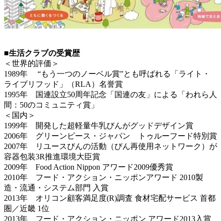
■生活クラブの受賞歴
＜世界的評価＞
1989年 “もう一つのノーベル賞”とも呼ばれる「ライト・
ライブリフッド」（RLA）名誉賞
1995年 国連設立50周年記念「国連の友」による「われら人
間：50のコミュニティ賞」
＜国内＞
1999年 開発した超軽量牛乳びんがグッドデザイン賞
2006年 グリーンピース・ジャパン トゥルーフード特別賞
2007年 リユースびんの活動（びん再使用ネットワーク）が
容器包装3R推進環境大臣賞
2009年 Food Action Nippon アワード2009優秀賞
2010年 フード・アクション・ニッポンアワード 2010製
造・流通・システム部門 入賞
2013年 オリコン顧客満足度(R)調査 食材宅配サービス 首都
圏／近畿 1位
2013年 フード・アクション・ニッポン アワード2013入賞