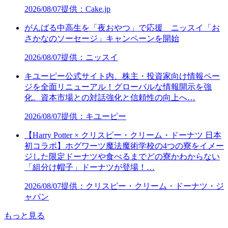
2026/08/07
提供：Cake.jp
がんばる中高生を「夜おやつ」で応援 ニッスイ「お
さかなのソーセージ」キャンペーンを開始
2026/08/07
提供：ニッスイ
キユーピー公式サイト内、株主・投資家向け情報ペー
ジを全面リニューアル！グローバルな情報開示を強
化。資本市場との対話強化と信頼性の向上へ…
2026/08/07
提供：キユーピー
【Harry Potter × クリスピー・クリーム・ドーナツ 日本
初コラボ】ホグワーツ魔法魔術学校の4つの寮をイメー
ジした限定ドーナツや食べるまでどの寮かわからない
「組分け帽子」ドーナツが登場！…
2026/08/07
提供：クリスピー・クリーム・ドーナツ・ジ
ャパン
もっと見る