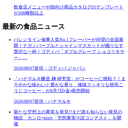
飲食店メニューや卸向け商品カタログのテンプレート
が200種類以上
最新の食品ニュース
バレンタイン催事人気No.1フレーバーが待望の全国展
開！ナガノパープルとシャインマスカットが織りなす
贅沢な一杯！ゴディバ「ダブルグレープ ショコリキサ
ー」…
2026/08/07
提供：ゴディバ ジャパン
「ハナマルキ醸造 麹 研究室」がコーヒーに挑戦？！ま
ろやかな味わいと豊かな香り、後味スッキリな焙煎こ
うじコーヒー」が8月7日(金)発売開始
2026/08/07
提供：ハナマルキ
新たな空想上の果実を発見!?まだ誰も知らない発見の
物語 カンロ×pixiv「空想果実小説コンテスト」を開
催