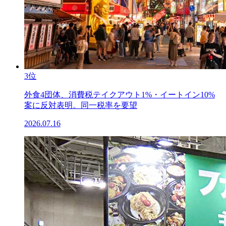
3位
外食4団体、消費税テイクアウト1%・イートイン10%
案に反対表明。同一税率を要望
2026.07.16