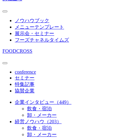
ノウハウブック
メニューテンプレート
展示会・セミナー
フーズチャネルタイムズ
FOODCROSS
conference
セミナー
特集記事
協賛企業
企業インタビュー（449）
飲食・宿泊
卸・メーカー
経営ノウハウ（203）
飲食・宿泊
卸・メーカー