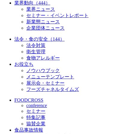
業界動向（444）
業界ニュース
セミナー・イベントレポート
新業態ニュース
企業団体ニュース
法令・食の安全（144）
法令対策
衛生管理
食物アレルギー
お役立ち
ノウハウブック
メニューテンプレート
展示会・セミナー
フーズチャネルタイムズ
FOODCROSS
conference
セミナー
特集記事
協賛企業
食品事故情報