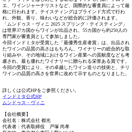
エ、ワインジャーナリストなど、国際的な審査員によって厳
格に行われます。テイスティングはブラインド方式で行わ
れ、外観、香り、味わいなどが総合的に評価されます。
「ムンドゥス・ヴィニ 2025 スプリング・テイスティング」
は世界37カ国からワインが出品され、55カ国から約250人の
専門家が審査員として参加しました。
今回インドミタが受賞した「最優秀生産者賞」は、出品され
たワインの品質の高さはもちろん、ワイナリーの総合的な取
り組みや、その地域におけるワイン産業への貢献度なども考
慮され、最も優れたワイナリーに贈られる栄誉ある賞です。
今回の受賞により、その卓越したワイン造りの技術と、チリ
ワインの品質の高さを世界に改めて示すものとなりました。
詳しくは公式HPをご参照ください。
インドミタ公式HP
ムンドゥス・ヴィニ
【会社概要】
会社名：株式会社 都光
代表者：代表取締役 戸塚 尚孝