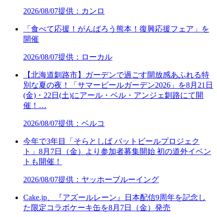
2026/08/07
提供：カンロ
「食べて応援！がんばろう熊本！復興応援フェア」を
開催
2026/08/07
提供：ローカル
【北海道釧路市】ガーデンで過ごす開放感あふれる特
別な夏の夜！「サマービールガーデン2026」を8月21日
(金)・22日(土)にアール・ベル・アンジェ釧路にて開
催！…
2026/08/07
提供：ベルコ
今年で3年目「そらとしば バットビールプロジェク
ト」8月7日（金）より参加者募集開始 初の道外イベン
トも開催！
2026/08/07
提供：ヤッホーブルーイング
Cake.jp、『アズールレーン』日本配信9周年を記念し
た限定コラボケーキ缶を8月7日（金）発売