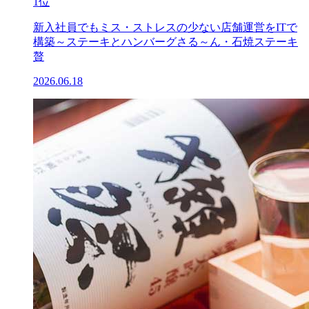
1位
新入社員でもミス・ストレスの少ない店舗運営をITで
構築～ステーキとハンバーグさる～ん・石焼ステーキ
贅
2026.06.18