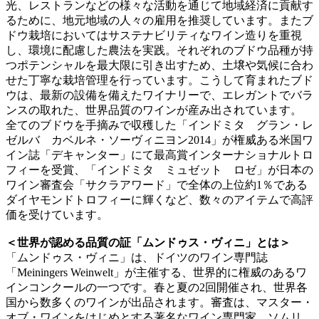
光、レストランなどの様々な活動を通じて地域経済に貢献す
るために、地元地域の人々の雇用を推奨しています。またブ
ドウ栽培においてはサステナビリティなワイン造りを重視
し、環境に配慮した農法を実践。それぞれのブドウ品種が持
つポテンシャルを最大限に引き出すため、土壌や気候に合わ
せた丁寧な栽培管理を行っています。こうして育まれたブド
ウは、最新の設備を備えたワイナリーで、エレガントでバラ
ンスの取れた、世界品質のワインが産み出されています。
全てのブドウを手摘みで収穫した「インドミタ グラン・レ
ゼルバ カベルネ・ソーヴィニヨン2014」が権威ある米国ワ
イン誌「デキャンター」にて最高賞インターナショナルトロ
フィーを受賞、「インドミタ ミュゼット ロゼ」が日本の
ワイン審査会「サクラアワード」で全体の上位約1％である
ダイヤモンドトロフィーに輝くなど、数々のアイテムで高評
価を受けています。
＜世界が認める品質の証「ムンドゥス・ヴィニ」とは＞
「ムンドゥス・ヴィニ」は、ドイツのワイン専門誌
「Meiningers Weinwelt」が主催する、世界的に権威のあるワ
インコンクールの一つです。春と夏の2回開催され、世界各
国から数多くのワインが出品されます。審査は、マスター・
オブ・ワインをはじめとする著名なワイン専門家、ソムリ