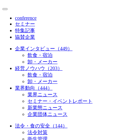
conference
セミナー
特集記事
協賛企業
企業インタビュー（449）
飲食・宿泊
卸・メーカー
経営ノウハウ（203）
飲食・宿泊
卸・メーカー
業界動向（444）
業界ニュース
セミナー・イベントレポート
新業態ニュース
企業団体ニュース
法令・食の安全（144）
法令対策
衛生管理