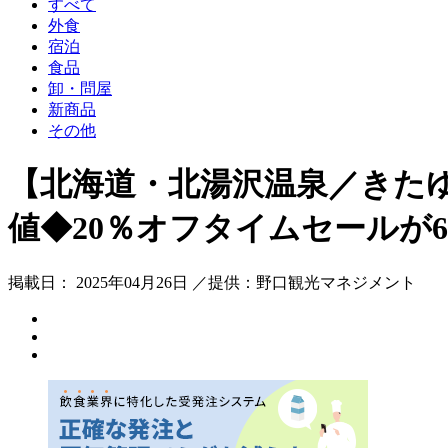
すべて
外食
宿泊
食品
卸・問屋
新商品
その他
【北海道・北湯沢温泉／きた
値◆20％オフタイムセールが
掲載日： 2025年04月26日 ／提供：野口観光マネジメント