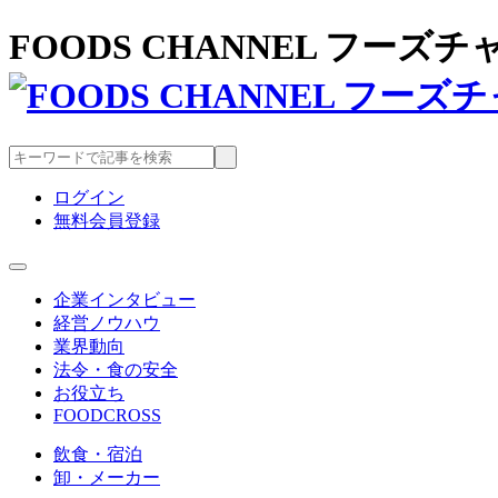
FOODS CHANNEL フー
ログイン
無料会員登録
企業インタビュー
経営ノウハウ
業界動向
法令・食の安全
お役立ち
FOODCROSS
飲食・宿泊
卸・メーカー