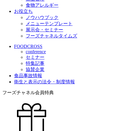
食物アレルギー
お役立ち
ノウハウブック
メニューテンプレート
展示会・セミナー
フーズチャネルタイムズ
FOODCROSS
conference
セミナー
特集記事
協賛企業
食品事故情報
衛生と表示の法令・制度情報
フーズチャネル会員特典