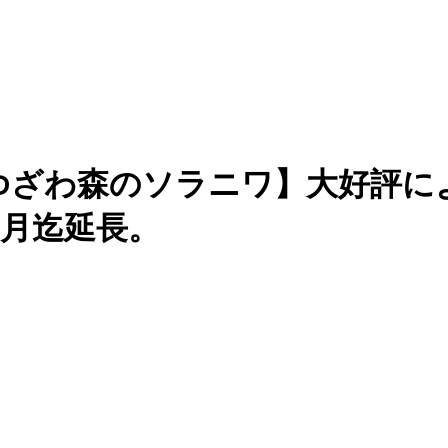
ゆざわ森のソラニワ】大好評に
6月迄延長。