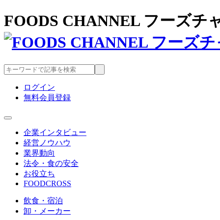
FOODS CHANNEL フー
ログイン
無料会員登録
企業インタビュー
経営ノウハウ
業界動向
法令・食の安全
お役立ち
FOODCROSS
飲食・宿泊
卸・メーカー