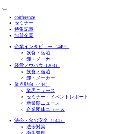
conference
セミナー
特集記事
協賛企業
企業インタビュー（449）
飲食・宿泊
卸・メーカー
経営ノウハウ（203）
飲食・宿泊
卸・メーカー
業界動向（444）
業界ニュース
セミナー・イベントレポート
新業態ニュース
企業団体ニュース
法令・食の安全（144）
法令対策
衛生管理