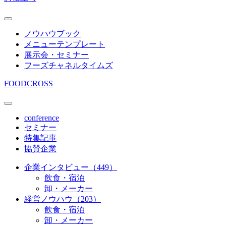
ノウハウブック
メニューテンプレート
展示会・セミナー
フーズチャネルタイムズ
FOODCROSS
conference
セミナー
特集記事
協賛企業
企業インタビュー（449）
飲食・宿泊
卸・メーカー
経営ノウハウ（203）
飲食・宿泊
卸・メーカー