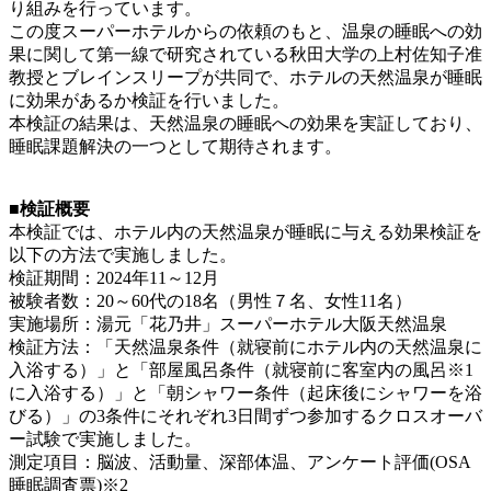
り組みを行っています。
この度スーパーホテルからの依頼のもと、温泉の睡眠への効
果に関して第一線で研究されている秋田大学の上村佐知子准
教授とブレインスリープが共同で、ホテルの天然温泉が睡眠
に効果があるか検証を行いました。
本検証の結果は、天然温泉の睡眠への効果を実証しており、
睡眠課題解決の一つとして期待されます。
■検証概要
本検証では、ホテル内の天然温泉が睡眠に与える効果検証を
以下の方法で実施しました。
検証期間：2024年11～12月
被験者数：20～60代の18名（男性７名、女性11名）
実施場所：湯元「花乃井」スーパーホテル大阪天然温泉
検証方法：「天然温泉条件（就寝前にホテル内の天然温泉に
入浴する）」と「部屋風呂条件（就寝前に客室内の風呂※1
に入浴する）」と「朝シャワー条件（起床後にシャワーを浴
びる）」の3条件にそれぞれ3日間ずつ参加するクロスオーバ
ー試験で実施しました。
測定項目：脳波、活動量、深部体温、アンケート評価(OSA
睡眠調査票)※2