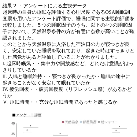
結果２.：アンケートによる主観データ
起床時の自身の睡眠を評価する心理尺度であるOSA睡眠調
査票を用いたアンケート評価で、睡眠に関する主観的評価を
比較しました。５つの睡眠因子のうち、以下の4つの睡眠因
子において、天然温泉条件の方が有意に点数が高いことが確
認されました。
このことから天然温泉に入浴した宿泊日の方が寝つきが良
く、安定していた睡眠を取れており、起きた時はすっきりと
した感覚があると評価していることがわかりました。
I. 起床時眠気・・集中力や開放感など、どれだけ意識がはっ
きりしているか
II. 入眠と睡眠維持・・寝つきが良かったか・睡眠の途中に
起きることがなく安定して眠れていたか
IV. 疲労回復・・疲労回復度（リフレッシュ感）があるかど
うか
Ｖ. 睡眠時間・・充分な睡眠時間であったと感じるか