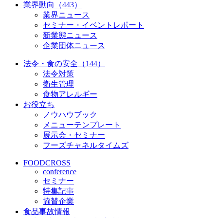
業界動向（443）
業界ニュース
セミナー・イベントレポート
新業態ニュース
企業団体ニュース
法令・食の安全（144）
法令対策
衛生管理
食物アレルギー
お役立ち
ノウハウブック
メニューテンプレート
展示会・セミナー
フーズチャネルタイムズ
FOODCROSS
conference
セミナー
特集記事
協賛企業
食品事故情報