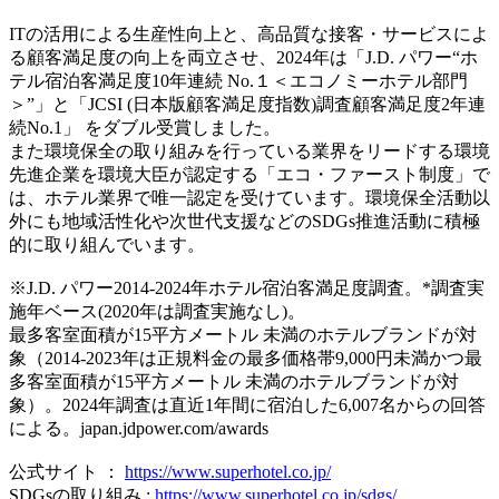
ITの活用による生産性向上と、高品質な接客・サービスによ
る顧客満足度の向上を両立させ、2024年は「J.D. パワー“ホ
テル宿泊客満足度10年連続 No.１＜エコノミーホテル部門
＞”」と「JCSI (日本版顧客満足度指数)調査顧客満足度2年連
続No.1」 をダブル受賞しました。
また環境保全の取り組みを行っている業界をリードする環境
先進企業を環境大臣が認定する「エコ・ファースト制度」で
は、ホテル業界で唯一認定を受けています。環境保全活動以
外にも地域活性化や次世代支援などのSDGs推進活動に積極
的に取り組んでいます。
※J.D. パワー2014-2024年ホテル宿泊客満足度調査。*調査実
施年ベース(2020年は調査実施なし)。
最多客室面積が15平方メートル 未満のホテルブランドが対
象（2014-2023年は正規料金の最多価格帯9,000円未満かつ最
多客室面積が15平方メートル 未満のホテルブランドが対
象）。2024年調査は直近1年間に宿泊した6,007名からの回答
による。japan.jdpower.com/awards
公式サイト ：
https://www.superhotel.co.jp/
SDGsの取り組み :
https://www.superhotel.co.jp/sdgs/