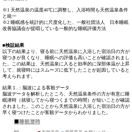
※1 天然温泉の温度40℃に調整し、入浴時間も天然温泉条件
と統一
※2 睡眠感を統計的に尺度化した、一般社団法人 日本睡眠
改善協議会が提唱している一般的な睡眠評価方法
■検証結果
以下の結果より、寝る前に天然温泉に入浴した宿泊日の方が
寝つきが良くなり、睡眠への評価も高いことが確認されまし
た。この結果は、天然温泉に入ると効率的に深部体温が上昇
して、就寝時にはスムーズに低下したことが起因していると
考えられます。
結果１.：脳波による客観データ
脳波データを解析したところ、天然温泉条件の方が有意に睡
眠潜時（就寝してから寝つくまでの時間）が短いことが確認
されました。このことから天然温泉に入浴した宿泊日の方が
早く寝つけたことが客観データからわかりました。