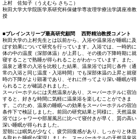
上村 佐知子（うえむら さちこ）
秋田大学大学院医学系研究科保健学専攻理学療法学講座准教
授
■ブレインスリープ最高研究顧問 西野精治教授コメント
秋田大学の上村先生とは以前から、入浴や温泉浴が睡眠に及
ぼす効果について研究を行っています。入浴では、一時的に
体の中の温度（深部体温）が上昇し、その後の下降時期に就
寝することで熟睡が得られることがわかっています。また、
温泉と通常の入浴を比較した結果、温泉浴では同じ条件（通
常の入浴と同じ温度・入浴時間）でも深部体温の上昇と就寝
時の下降がより顕著であり、それに伴ってより深い睡眠が得
られることが確認されました。
スーパーホテルには天然温泉があり、スーパーホテルに宿泊
すると、好きな時間に気軽に温泉浴を楽しむことができま
す。このため、温泉の睡眠への効果をスーパーホテルの宿泊
条件下で検証しました。前回の研究結果と同様に、天然温泉
浴ではシャワーや部屋風呂に比べて寝付きが早く、質の高い
深い睡眠が得られました。
翌朝には眠気が少なく、疲労回復感があり、しっかりと休息
を取れた睡眠が実現しました。スーパーホテルの天然温泉浴