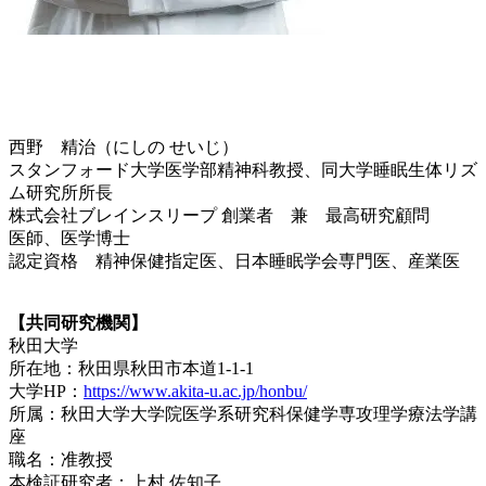
西野 精治（にしの せいじ）
スタンフォード大学医学部精神科教授、同大学睡眠生体リズ
ム研究所所長
株式会社ブレインスリープ 創業者 兼 最高研究顧問
医師、医学博士
認定資格 精神保健指定医、日本睡眠学会専門医、産業医
【共同研究機関】
秋田大学
所在地：秋田県秋田市本道1-1-1
大学HP：
https://www.akita-u.ac.jp/honbu/
所属：秋田大学大学院医学系研究科保健学専攻理学療法学講
座
職名：准教授
本検証研究者：上村 佐知子