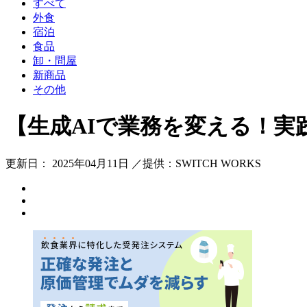
すべて
外食
宿泊
食品
卸・問屋
新商品
その他
【生成AIで業務を変える！実践
更新日： 2025年04月11日 ／提供：SWITCH WORKS