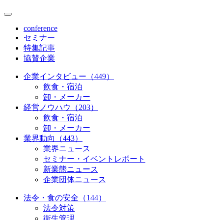
conference
セミナー
特集記事
協賛企業
企業インタビュー（449）
飲食・宿泊
卸・メーカー
経営ノウハウ（203）
飲食・宿泊
卸・メーカー
業界動向（443）
業界ニュース
セミナー・イベントレポート
新業態ニュース
企業団体ニュース
法令・食の安全（144）
法令対策
衛生管理