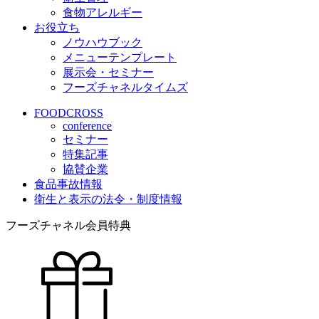
食物アレルギー
お役立ち
ノウハウブック
メニューテンプレート
展示会・セミナー
フーズチャネルタイムズ
FOODCROSS
conference
セミナー
特集記事
協賛企業
食品事故情報
衛生と表示の法令・制度情報
フーズチャネル会員特典