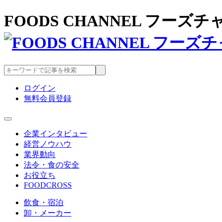
FOODS CHANNEL フー
ログイン
無料会員登録
企業インタビュー
経営ノウハウ
業界動向
法令・食の安全
お役立ち
FOODCROSS
飲食・宿泊
卸・メーカー