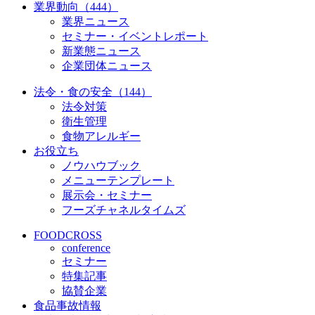
業界動向（444）
業界ニュース
セミナー・イベントレポート
新業態ニュース
企業団体ニュース
法令・食の安全（144）
法令対策
衛生管理
食物アレルギー
お役立ち
ノウハウブック
メニューテンプレート
展示会・セミナー
フーズチャネルタイムズ
FOODCROSS
conference
セミナー
特集記事
協賛企業
食品事故情報