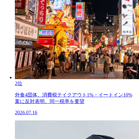
2位
外食4団体、消費税テイクアウト1%・イートイン10%
案に反対表明。同一税率を要望
2026.07.16