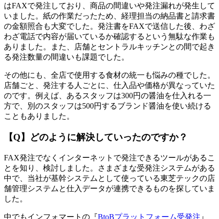
はFAXで発注しており、商品の間違いや発注漏れが発生して
いました。紙の作業だったため、経理担当の納品書と請求書
の金額照合も大変でした。発注書をFAXで送信した後、わざ
わざ電話で内容が届いているか確認するという無駄な作業も
ありました。また、店舗とセントラルキッチンとの間で起き
る発注数量の間違いも課題でした。
その他にも、全店で使用する食材の統一も悩みの種でした。
店舗ごと、発注する人ごとに、仕入品や価格が異なっていた
のです。例えば、あるスタッフは300円の醤油を仕入れる一
方で、別のスタッフは500円するブランド醤油を使い続ける
こともありました。
【Q】どのように解決していったのですか？
FAX発注でなくインターネットで発注できるツールがあるこ
とを知り、検討しました。さまざまな受発注システムがある
中で、当社が基幹システムとして使っている東芝テックの店
舗管理システムと仕入データが連携できるものを探していま
した。
中でもインフォマートの『
BtoBプラットフォーム受発注
』