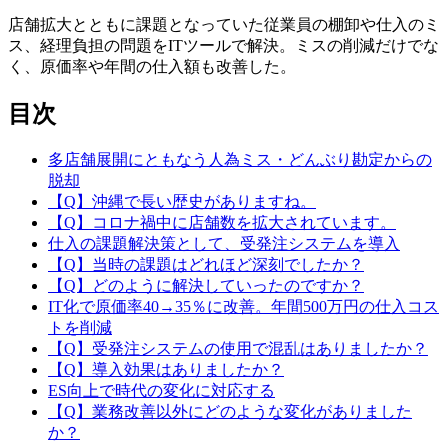
店舗拡大とともに課題となっていた従業員の棚卸や仕入のミ
ス、経理負担の問題をITツールで解決。ミスの削減だけでな
く、原価率や年間の仕入額も改善した。
目次
多店舗展開にともなう人為ミス・どんぶり勘定からの
脱却
【Q】沖縄で長い歴史がありますね。
【Q】コロナ禍中に店舗数を拡大されています。
仕入の課題解決策として、受発注システムを導入
【Q】当時の課題はどれほど深刻でしたか？
【Q】どのように解決していったのですか？
IT化で原価率40→35％に改善。年間500万円の仕入コス
トを削減
【Q】受発注システムの使用で混乱はありましたか？
【Q】導入効果はありましたか？
ES向上で時代の変化に対応する
【Q】業務改善以外にどのような変化がありました
か？