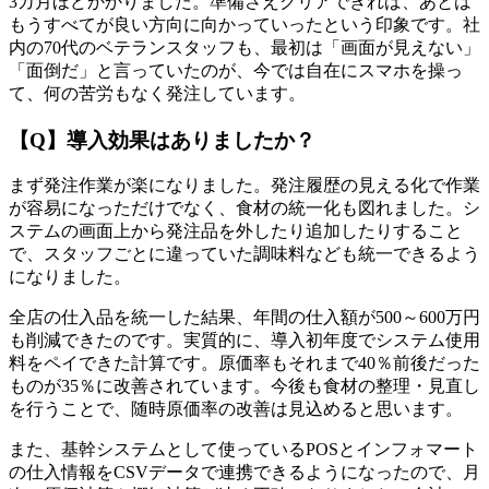
3カ月ほどかかりました。準備さえクリアできれば、あとは
もうすべてが良い方向に向かっていったという印象です。社
内の70代のベテランスタッフも、最初は「画面が見えない」
「面倒だ」と言っていたのが、今では自在にスマホを操っ
て、何の苦労もなく発注しています。
【Q】導入効果はありましたか？
まず発注作業が楽になりました。発注履歴の見える化で作業
が容易になっただけでなく、食材の統一化も図れました。シ
ステムの画面上から発注品を外したり追加したりすること
で、スタッフごとに違っていた調味料なども統一できるよう
になりました。
全店の仕入品を統一した結果、年間の仕入額が500～600万円
も削減できたのです。実質的に、導入初年度でシステム使用
料をペイできた計算です。原価率もそれまで40％前後だった
ものが35％に改善されています。今後も食材の整理・見直し
を行うことで、随時原価率の改善は見込めると思います。
また、基幹システムとして使っているPOSとインフォマート
の仕入情報をCSVデータで連携できるようになったので、月