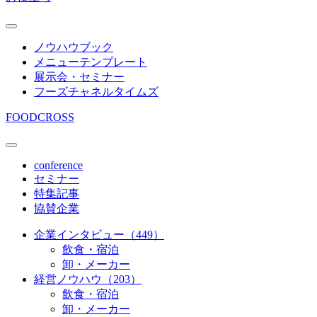
ノウハウブック
メニューテンプレート
展示会・セミナー
フーズチャネルタイムズ
FOODCROSS
conference
セミナー
特集記事
協賛企業
企業インタビュー（449）
飲食・宿泊
卸・メーカー
経営ノウハウ（203）
飲食・宿泊
卸・メーカー