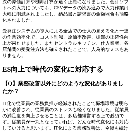
次の原価計算や棚卸計算が速く正確になりました。会計ソフ
トへの入力についても、CSVデータの読み込みで入力作業は
大幅に削減されましたし、納品書と請求書の金額照合も簡略
化されました。
受発注システムの導入による全店での仕入の見える化と一連
の作業効率化で、コスト削減、原価率改善、棚卸の正確性向
上が果たせました。またセントラルキッチン、仕入業者、各
店舗間の受発注方法も確立されたことで、人為的なミスもあ
りません。
ES向上で時代の変化に対応する
【Q】業務改善以外にどのような変化がありまし
たか？
IT化で従業員の業務負担が軽減されたことで職場環境は明ら
かに改善され、従業員のストレスも軽くなりました。従業員
の満足度を向上させることは、多店舗経営する上で必須で
す。従業員が一丸となっていれば、どんな時代変化にも対応
していけると思います。IT化による業務改善は、今後も続け