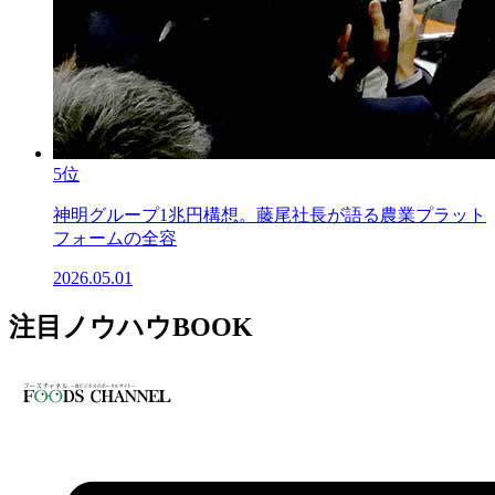
5位
神明グループ1兆円構想。藤尾社長が語る農業プラット
フォームの全容
2026.05.01
注目ノウハウBOOK