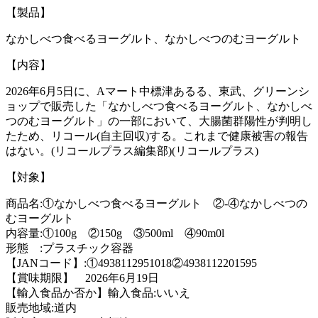
【製品】
なかしべつ食べるヨーグルト、なかしべつのむヨーグルト
【内容】
2026年6月5日に、Aマート中標津あるる、東武、グリーンシ
ョップで販売した「なかしべつ食べるヨーグルト、なかしべ
つのむヨーグルト」の一部において、大腸菌群陽性が判明し
たため、リコール(自主回収)する。これまで健康被害の報告
はない。(リコールプラス編集部)(リコールプラス)
【対象】
商品名:①なかしべつ食べるヨーグルト ②-④なかしべつの
むヨーグルト
内容量:①100g ②150g ③500ml ④90m0l
形態 :プラスチック容器
【JANコード】:①4938112951018②4938112201595
【賞味期限】 2026年6月19日
【輸入食品か否か】輸入食品:いいえ
販売地域:道内