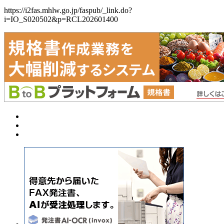
https://i2fas.mhlw.go.jp/faspub/_link.do?
i=IO_S020502&p=RCL202601400