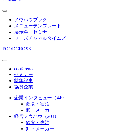
ノウハウブック
メニューテンプレート
展示会・セミナー
フーズチャネルタイムズ
FOODCROSS
conference
セミナー
特集記事
協賛企業
企業インタビュー（449）
飲食・宿泊
卸・メーカー
経営ノウハウ（203）
飲食・宿泊
卸・メーカー