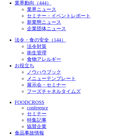
業界動向（444）
業界ニュース
セミナー・イベントレポート
新業態ニュース
企業団体ニュース
法令・食の安全（144）
法令対策
衛生管理
食物アレルギー
お役立ち
ノウハウブック
メニューテンプレート
展示会・セミナー
フーズチャネルタイムズ
FOODCROSS
conference
セミナー
特集記事
協賛企業
食品事故情報