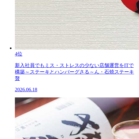
4位
新入社員でもミス・ストレスの少ない店舗運営をITで
構築～ステーキとハンバーグさる～ん・石焼ステーキ
贅
2026.06.18