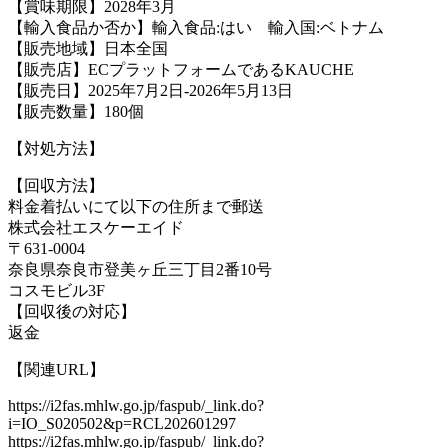
【賞味期限】2028年3月
【輸入食品か否か】輸入食品:はい 輸入国:ベトナム
【販売地域】日本全国
【販売店】ECプラットフォームであるKAUCHE
【販売日】2025年7月2日-2026年5月13日
【販売数量】180個
【対処方法】
【回収方法】
料金着払いにて以下の住所まで郵送
株式会社エスケーエイド
〒631-0004
奈良県奈良市登美ヶ丘三丁目2番10号
コスモビル3F
【回収後の対応】
返金
【関連URL】
https://i2fas.mhlw.go.jp/faspub/_link.do?
i=IO_S020502&p=RCL202601297
https://i2fas.mhlw.go.jp/faspub/_link.do?