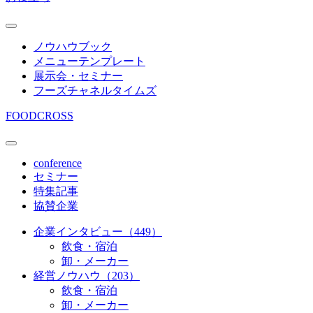
ノウハウブック
メニューテンプレート
展示会・セミナー
フーズチャネルタイムズ
FOODCROSS
conference
セミナー
特集記事
協賛企業
企業インタビュー（449）
飲食・宿泊
卸・メーカー
経営ノウハウ（203）
飲食・宿泊
卸・メーカー