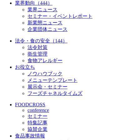
業界動向（444）
業界ニュース
セミナー・イベントレポート
新業態ニュース
企業団体ニュース
法令・食の安全（144）
法令対策
衛生管理
食物アレルギー
お役立ち
ノウハウブック
メニューテンプレート
展示会・セミナー
フーズチャネルタイムズ
FOODCROSS
conference
セミナー
特集記事
協賛企業
食品事故情報