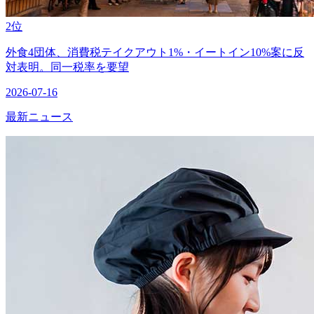
2位
外食4団体、消費税テイクアウト1%・イートイン10%案に反
対表明。同一税率を要望
2026-07-16
最新ニュース