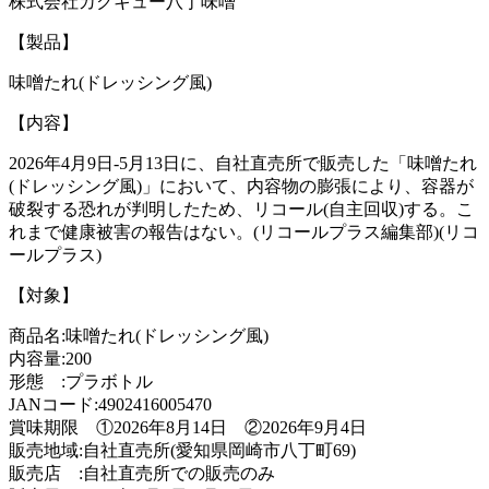
株式会社カクキュー八丁味噌
【製品】
味噌たれ(ドレッシング風)
【内容】
2026年4月9日-5月13日に、自社直売所で販売した「味噌たれ
(ドレッシング風)」において、内容物の膨張により、容器が
破裂する恐れが判明したため、リコール(自主回収)する。こ
れまで健康被害の報告はない。(リコールプラス編集部)(リコ
ールプラス)
【対象】
商品名:味噌たれ(ドレッシング風)
内容量:200
形態 :プラボトル
JANコード:4902416005470
賞味期限 ①2026年8月14日 ②2026年9月4日
販売地域:自社直売所(愛知県岡崎市八丁町69)
販売店 :自社直売所での販売のみ