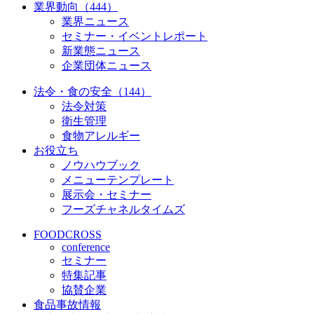
業界動向（444）
業界ニュース
セミナー・イベントレポート
新業態ニュース
企業団体ニュース
法令・食の安全（144）
法令対策
衛生管理
食物アレルギー
お役立ち
ノウハウブック
メニューテンプレート
展示会・セミナー
フーズチャネルタイムズ
FOODCROSS
conference
セミナー
特集記事
協賛企業
食品事故情報