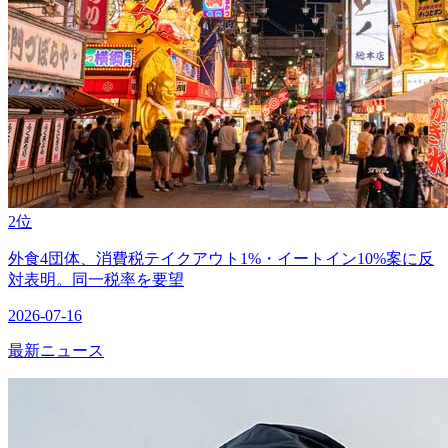
2位
外食4団体、消費税テイクアウト1%・イートイン10%案に反
対表明。同一税率を要望
2026-07-16
最新ニュース