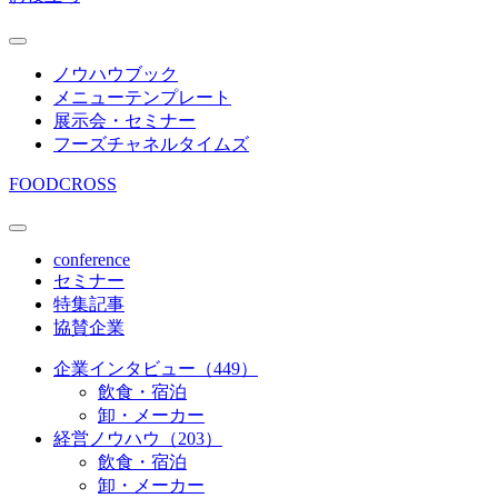
ノウハウブック
メニューテンプレート
展示会・セミナー
フーズチャネルタイムズ
FOODCROSS
conference
セミナー
特集記事
協賛企業
企業インタビュー（449）
飲食・宿泊
卸・メーカー
経営ノウハウ（203）
飲食・宿泊
卸・メーカー