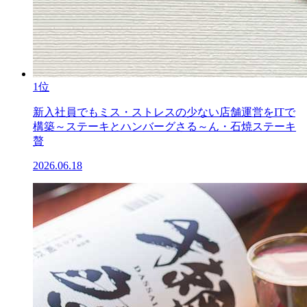
1位
新入社員でもミス・ストレスの少ない店舗運営をITで
構築～ステーキとハンバーグさる～ん・石焼ステーキ
贅
2026.06.18