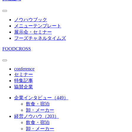
ノウハウブック
メニューテンプレート
展示会・セミナー
フーズチャネルタイムズ
FOODCROSS
conference
セミナー
特集記事
協賛企業
企業インタビュー（449）
飲食・宿泊
卸・メーカー
経営ノウハウ（203）
飲食・宿泊
卸・メーカー