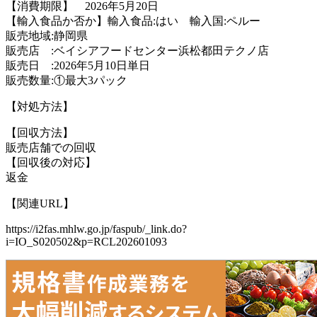
【消費期限】 2026年5月20日
【輸入食品か否か】輸入食品:はい 輸入国:ペルー
販売地域:静岡県
販売店 :ベイシアフードセンター浜松都田テクノ店
販売日 :2026年5月10日単日
販売数量:①最大3パック
【対処方法】
【回収方法】
販売店舗での回収
【回収後の対応】
返金
【関連URL】
https://i2fas.mhlw.go.jp/faspub/_link.do?
i=IO_S020502&p=RCL202601093