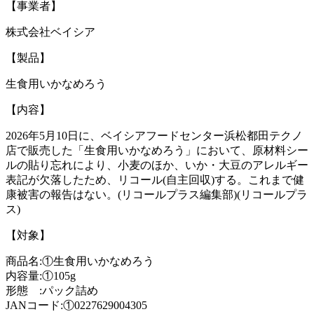
【事業者】
株式会社ベイシア
【製品】
生食用いかなめろう
【内容】
2026年5月10日に、ベイシアフードセンター浜松都田テクノ
店で販売した「生食用いかなめろう」において、原材料シー
ルの貼り忘れにより、小麦のほか、いか・大豆のアレルギー
表記が欠落したため、リコール(自主回収)する。これまで健
康被害の報告はない。(リコールプラス編集部)(リコールプラ
ス)
【対象】
商品名:①生食用いかなめろう
内容量:①105g
形態 :パック詰め
JANコード:①0227629004305