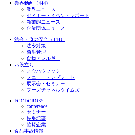
業界動向（444）
業界ニュース
セミナー・イベントレポート
新業態ニュース
企業団体ニュース
法令・食の安全（144）
法令対策
衛生管理
食物アレルギー
お役立ち
ノウハウブック
メニューテンプレート
展示会・セミナー
フーズチャネルタイムズ
FOODCROSS
conference
セミナー
特集記事
協賛企業
食品事故情報