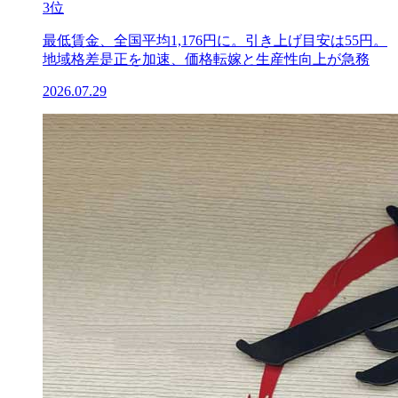
3位
最低賃金、全国平均1,176円に。引き上げ目安は55円。
地域格差是正を加速、価格転嫁と生産性向上が急務
2026.07.29