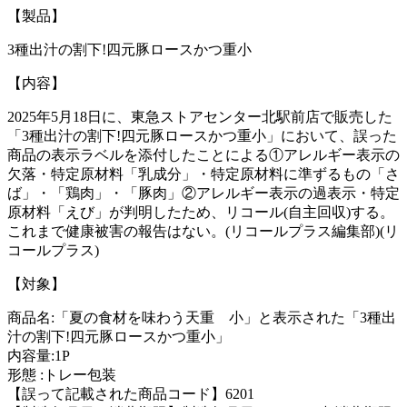
【製品】
3種出汁の割下!四元豚ロースかつ重小
【内容】
2025年5月18日に、東急ストアセンター北駅前店で販売した
「3種出汁の割下!四元豚ロースかつ重小」において、誤った
商品の表示ラベルを添付したことによる①アレルギー表示の
欠落・特定原材料「乳成分」・特定原材料に準ずるもの「さ
ば」・「鶏肉」・「豚肉」②アレルギー表示の過表示・特定
原材料「えび」が判明したため、リコール(自主回収)する。
これまで健康被害の報告はない。(リコールプラス編集部)(リ
コールプラス)
【対象】
商品名:「夏の食材を味わう天重 小」と表示された「3種出
汁の割下!四元豚ロースかつ重小」
内容量:1P
形態 :トレー包装
【誤って記載された商品コード】6201