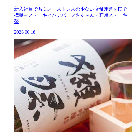
新入社員でもミス・ストレスの少ない店舗運営をITで
構築～ステーキとハンバーグさる～ん・石焼ステーキ
贅
2026.06.18