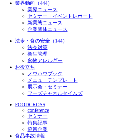
業界動向（444）
業界ニュース
セミナー・イベントレポート
新業態ニュース
企業団体ニュース
法令・食の安全（144）
法令対策
衛生管理
食物アレルギー
お役立ち
ノウハウブック
メニューテンプレート
展示会・セミナー
フーズチャネルタイムズ
FOODCROSS
conference
セミナー
特集記事
協賛企業
食品事故情報