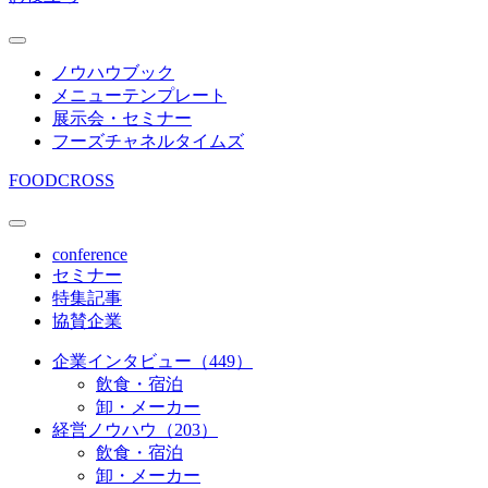
ノウハウブック
メニューテンプレート
展示会・セミナー
フーズチャネルタイムズ
FOODCROSS
conference
セミナー
特集記事
協賛企業
企業インタビュー（449）
飲食・宿泊
卸・メーカー
経営ノウハウ（203）
飲食・宿泊
卸・メーカー