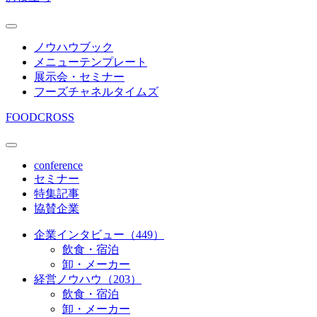
ノウハウブック
メニューテンプレート
展示会・セミナー
フーズチャネルタイムズ
FOODCROSS
conference
セミナー
特集記事
協賛企業
企業インタビュー（449）
飲食・宿泊
卸・メーカー
経営ノウハウ（203）
飲食・宿泊
卸・メーカー