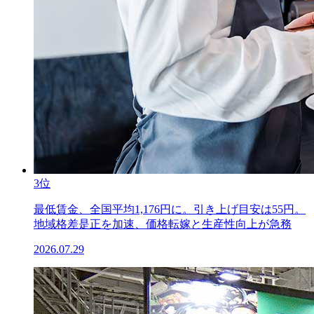
3位
最低賃金、全国平均1,176円に。引き上げ目安は55円。
地域格差是正を加速、価格転嫁と生産性向上が急務
2026.07.29