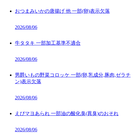
おつまみいかの唐揚げ 他 一部(卵)表示欠落
2026/08/06
牛タタキ 一部加工基準不適合
2026/08/06
男爵いもの野菜コロッケ 一部(卵,乳成分,豚肉,ゼラチ
ン)表示欠落
2026/08/06
えびマヨあられ 一部油の酸化臭(異臭)のおそれ
2026/08/06