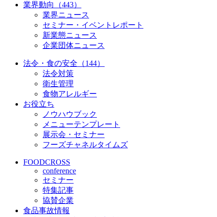
業界動向（443）
業界ニュース
セミナー・イベントレポート
新業態ニュース
企業団体ニュース
法令・食の安全（144）
法令対策
衛生管理
食物アレルギー
お役立ち
ノウハウブック
メニューテンプレート
展示会・セミナー
フーズチャネルタイムズ
FOODCROSS
conference
セミナー
特集記事
協賛企業
食品事故情報