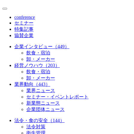
conference
セミナー
特集記事
協賛企業
企業インタビュー（449）
飲食・宿泊
卸・メーカー
経営ノウハウ（203）
飲食・宿泊
卸・メーカー
業界動向（443）
業界ニュース
セミナー・イベントレポート
新業態ニュース
企業団体ニュース
法令・食の安全（144）
法令対策
衛生管理