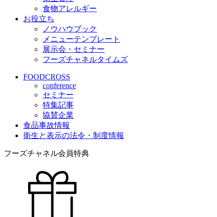
食物アレルギー
お役立ち
ノウハウブック
メニューテンプレート
展示会・セミナー
フーズチャネルタイムズ
FOODCROSS
conference
セミナー
特集記事
協賛企業
食品事故情報
衛生と表示の法令・制度情報
フーズチャネル会員特典