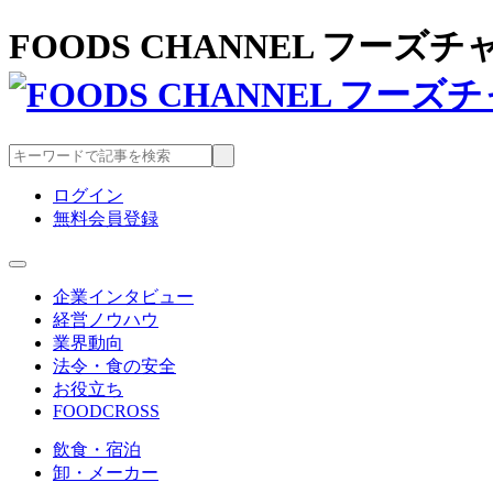
FOODS CHANNEL フー
ログイン
無料会員登録
企業インタビュー
経営ノウハウ
業界動向
法令・食の安全
お役立ち
FOODCROSS
飲食・宿泊
卸・メーカー