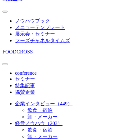
ノウハウブック
メニューテンプレート
展示会・セミナー
フーズチャネルタイムズ
FOODCROSS
conference
セミナー
特集記事
協賛企業
企業インタビュー（449）
飲食・宿泊
卸・メーカー
経営ノウハウ（203）
飲食・宿泊
卸・メーカー