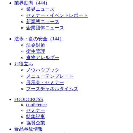
業界動向（444）
業界ニュース
セミナー・イベントレポート
新業態ニュース
企業団体ニュース
法令・食の安全（144）
法令対策
衛生管理
食物アレルギー
お役立ち
ノウハウブック
メニューテンプレート
展示会・セミナー
フーズチャネルタイムズ
FOODCROSS
conference
セミナー
特集記事
協賛企業
食品事故情報