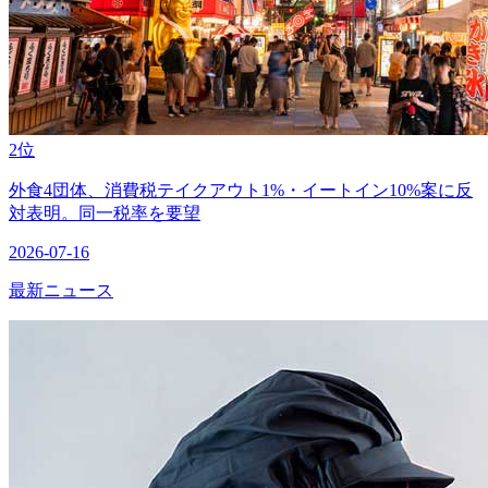
2位
外食4団体、消費税テイクアウト1%・イートイン10%案に反
対表明。同一税率を要望
2026-07-16
最新ニュース