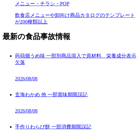
メニュー・チラシ・POP
飲食店メニューや卸向け商品カタログのテンプレート
が200種類以上
最新の食品事故情報
蒟蒻畑うめ味 一部別商品混入で原材料、栄養成分表示
欠落
2026/08/08
玄海わかめ 他 一部賞味期限誤記
2026/08/08
手作りわらび餅 一部消費期限誤記