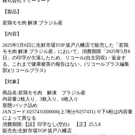
株式会社マミーマート
【製品】
若鶏モモ肉 解凍 ブラジル産
【内容】
2025年5月6日に生鮮市場TOP 坂戸八幡店で販売した「若鶏
モモ肉 解凍 ブラジル産」において、消費期限「2025年5月8
日」の印字が欠落したため、リコール(自主回収)・返金す
る。これまで健康被害の報告はない。(リコールプラス編集
部)(リコールプラス)
【対象】
商品名:若鶏モモ肉 解凍 ブラジル産
内容量:2枚入り、3枚入り、6枚入り
形態:パック詰め
JANコード:0257431000000(上7桁が0257431) ※下6桁は内容量
によって異なる
消費期限:【誤】印字なし(空白) 【正】25.5.8
販売先:生鮮市場TOP 坂戸八幡店