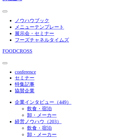
ノウハウブック
メニューテンプレート
展示会・セミナー
フーズチャネルタイムズ
FOODCROSS
conference
セミナー
特集記事
協賛企業
企業インタビュー（449）
飲食・宿泊
卸・メーカー
経営ノウハウ（203）
飲食・宿泊
卸・メーカー