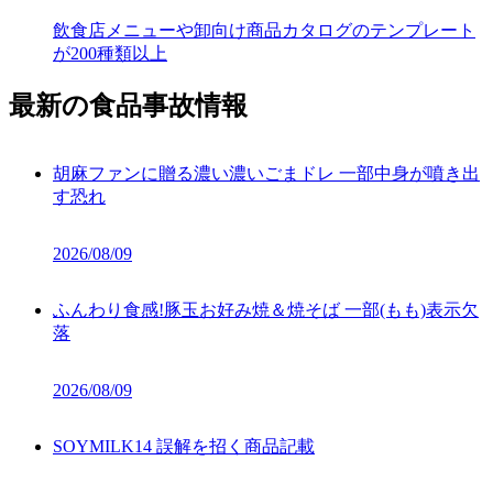
飲食店メニューや卸向け商品カタログのテンプレート
が200種類以上
最新の食品事故情報
胡麻ファンに贈る濃い濃いごまドレ 一部中身が噴き出
す恐れ
2026/08/09
ふんわり食感!豚玉お好み焼＆焼そば 一部(もも)表示欠
落
2026/08/09
SOYMILK14 誤解を招く商品記載