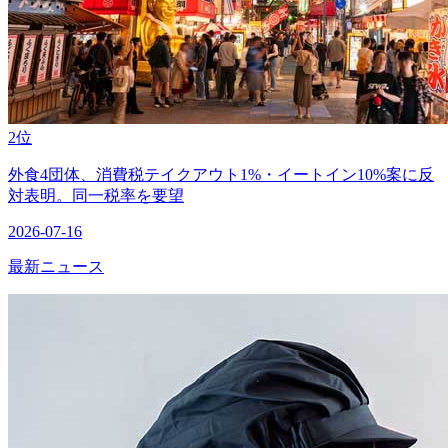
2位
外食4団体、消費税テイクアウト1%・イートイン10%案に反
対表明。同一税率を要望
2026-07-16
最新ニュース