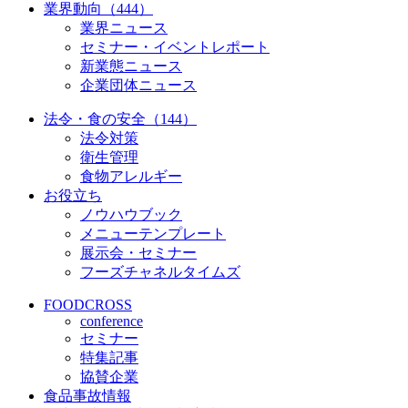
業界動向（444）
業界ニュース
セミナー・イベントレポート
新業態ニュース
企業団体ニュース
法令・食の安全（144）
法令対策
衛生管理
食物アレルギー
お役立ち
ノウハウブック
メニューテンプレート
展示会・セミナー
フーズチャネルタイムズ
FOODCROSS
conference
セミナー
特集記事
協賛企業
食品事故情報