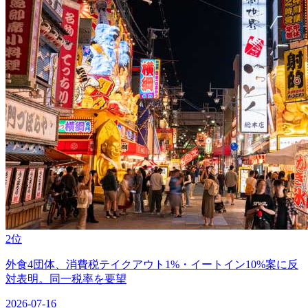
2位
外食4団体、消費税テイクアウト1%・イートイン10%案に反
対表明。同一税率を要望
2026-07-16