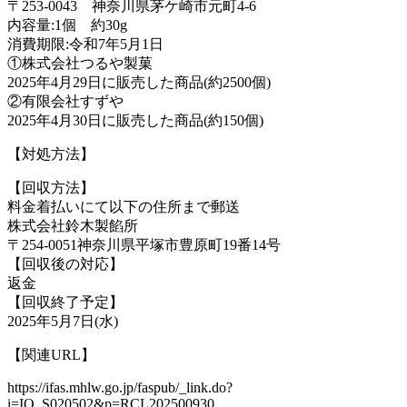
〒253-0043 神奈川県茅ケ崎市元町4-6
内容量:1個 約30g
消費期限:令和7年5月1日
①株式会社つるや製菓
2025年4月29日に販売した商品(約2500個)
②有限会社すずや
2025年4月30日に販売した商品(約150個)
【対処方法】
【回収方法】
料金着払いにて以下の住所まで郵送
株式会社鈴木製餡所
〒254-0051神奈川県平塚市豊原町19番14号
【回収後の対応】
返金
【回収終了予定】
2025年5月7日(水)
【関連URL】
https://ifas.mhlw.go.jp/faspub/_link.do?
i=IO_S020502&p=RCL202500930