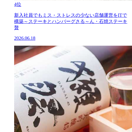
4位
新入社員でもミス・ストレスの少ない店舗運営をITで
構築～ステーキとハンバーグさる～ん・石焼ステーキ
贅
2026.06.18