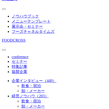
ノウハウブック
メニューテンプレート
展示会・セミナー
フーズチャネルタイムズ
FOODCROSS
conference
セミナー
特集記事
協賛企業
企業インタビュー（449）
飲食・宿泊
卸・メーカー
経営ノウハウ（203）
飲食・宿泊
卸・メーカー