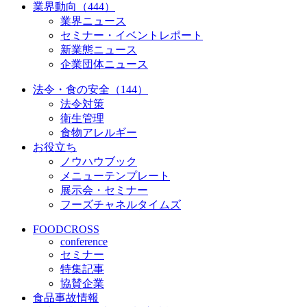
業界動向（444）
業界ニュース
セミナー・イベントレポート
新業態ニュース
企業団体ニュース
法令・食の安全（144）
法令対策
衛生管理
食物アレルギー
お役立ち
ノウハウブック
メニューテンプレート
展示会・セミナー
フーズチャネルタイムズ
FOODCROSS
conference
セミナー
特集記事
協賛企業
食品事故情報