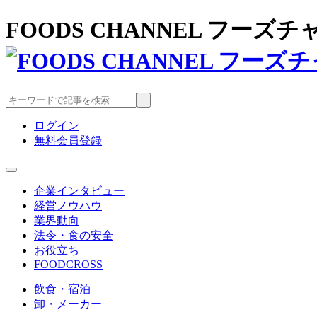
FOODS CHANNEL フー
ログイン
無料会員登録
企業インタビュー
経営ノウハウ
業界動向
法令・食の安全
お役立ち
FOODCROSS
飲食・宿泊
卸・メーカー