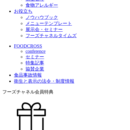
食物アレルギー
お役立ち
ノウハウブック
メニューテンプレート
展示会・セミナー
フーズチャネルタイムズ
FOODCROSS
conference
セミナー
特集記事
協賛企業
食品事故情報
衛生と表示の法令・制度情報
フーズチャネル会員特典