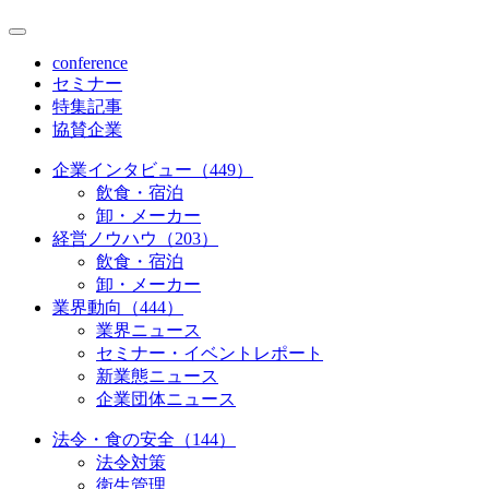
conference
セミナー
特集記事
協賛企業
企業インタビュー（449）
飲食・宿泊
卸・メーカー
経営ノウハウ（203）
飲食・宿泊
卸・メーカー
業界動向（444）
業界ニュース
セミナー・イベントレポート
新業態ニュース
企業団体ニュース
法令・食の安全（144）
法令対策
衛生管理