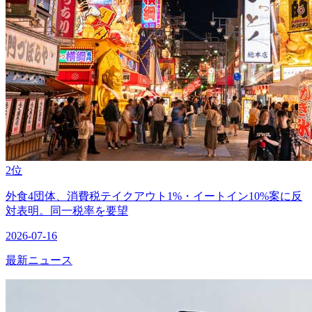
2位
外食4団体、消費税テイクアウト1%・イートイン10%案に反
対表明。同一税率を要望
2026-07-16
最新ニュース