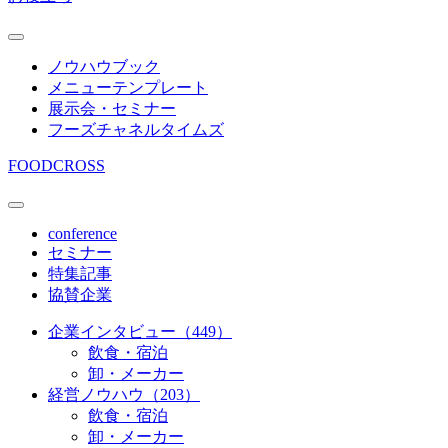
ノウハウブック
メニューテンプレート
展示会・セミナー
フーズチャネルタイムズ
FOODCROSS
conference
セミナー
特集記事
協賛企業
企業インタビュー（449）
飲食・宿泊
卸・メーカー
経営ノウハウ（203）
飲食・宿泊
卸・メーカー