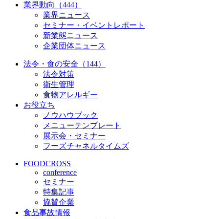
業界動向（444）
業界ニュース
セミナー・イベントレポート
新業態ニュース
企業団体ニュース
法令・食の安全（144）
法令対策
衛生管理
食物アレルギー
お役立ち
ノウハウブック
メニューテンプレート
展示会・セミナー
フーズチャネルタイムズ
FOODCROSS
conference
セミナー
特集記事
協賛企業
食品事故情報