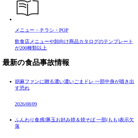
メニュー・チラシ・POP
飲食店メニューや卸向け商品カタログのテンプレート
が200種類以上
最新の食品事故情報
胡麻ファンに贈る濃い濃いごまドレ 一部中身が噴き出
す恐れ
2026/08/09
ふんわり食感!豚玉お好み焼＆焼そば 一部(もも)表示欠
落