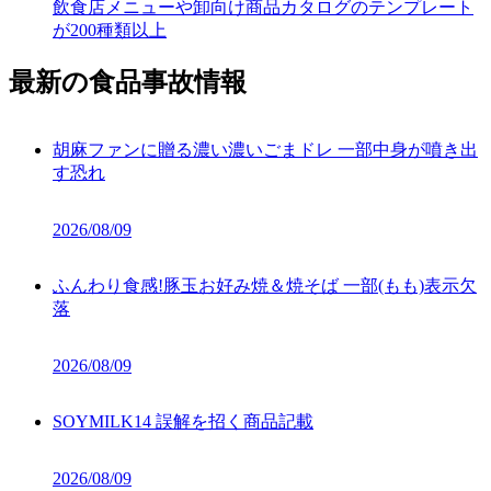
飲食店メニューや卸向け商品カタログのテンプレート
が200種類以上
最新の食品事故情報
胡麻ファンに贈る濃い濃いごまドレ 一部中身が噴き出
す恐れ
2026/08/09
ふんわり食感!豚玉お好み焼＆焼そば 一部(もも)表示欠
落
2026/08/09
SOYMILK14 誤解を招く商品記載
2026/08/09