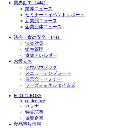
業界動向（444）
業界ニュース
セミナー・イベントレポート
新業態ニュース
企業団体ニュース
法令・食の安全（144）
法令対策
衛生管理
食物アレルギー
お役立ち
ノウハウブック
メニューテンプレート
展示会・セミナー
フーズチャネルタイムズ
FOODCROSS
conference
セミナー
特集記事
協賛企業
食品事故情報