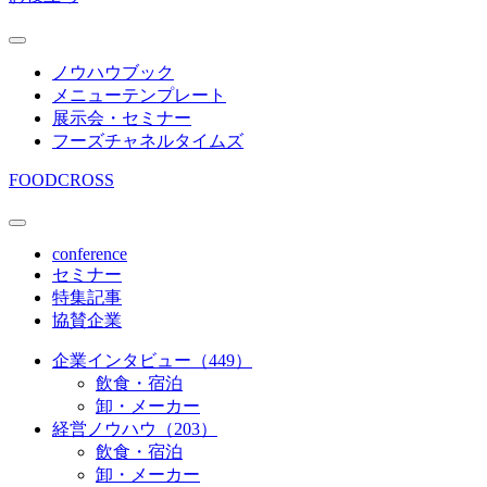
ノウハウブック
メニューテンプレート
展示会・セミナー
フーズチャネルタイムズ
FOODCROSS
conference
セミナー
特集記事
協賛企業
企業インタビュー（449）
飲食・宿泊
卸・メーカー
経営ノウハウ（203）
飲食・宿泊
卸・メーカー