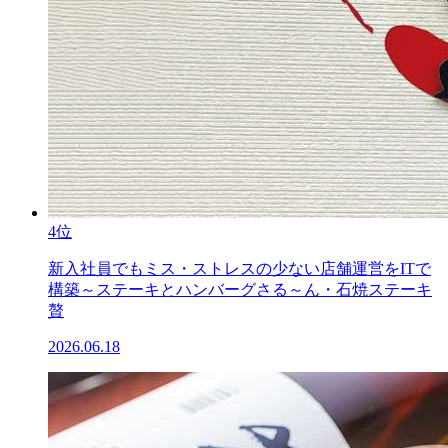
4位
新入社員でもミス・ストレスの少ない店舗運営をITで
構築～ステーキとハンバーグさる～ん・石焼ステーキ
贅
2026.06.18