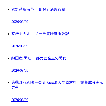
嬉野茶葉海苔 一部保存温度逸脱
2026/08/09
有機カカオニブ 一部賞味期限誤記
2026/08/09
純国産 黒糖 一部カビ発生の恐れ
2026/08/09
蒟蒻畑うめ味 一部別商品混入で原材料、栄養成分表示
欠落
2026/08/09