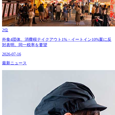
2位
外食4団体、消費税テイクアウト1%・イートイン10%案に反
対表明。同一税率を要望
2026-07-16
最新ニュース