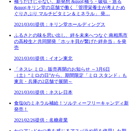
補うだけじゃない、新発想 &quot;補う・吸収・巡る
&quot;キリン堂の店舗で働く「管理栄養士が考えため
ぐりさぷり マルチビタミン＆ミネラル」 発…
2021/03/01
提供：キリン堂ホールディングス
ふるさとの味を思い出し、絆を未来へつなぐ 南相馬市
の高校生と共同開発「ホッキ貝が繋げた絆弁当」を発
売
2021/03/01
提供：イオン東北
「ネスレ ミロ」販売再開のお知らせ ～3月6日
（土）“ミロの日”から、期間限定「ミロ スタンド」も
東京・兵庫の2店舗で展開～
2021/03/01
提供：ネスレ日本
食塩0のミネラル補給！ソルティーフリーキャンディ新
発売！
2021/02/26
提供：名糖産業
かつアンドかつ春を感じるアスパラや筍を使用した期