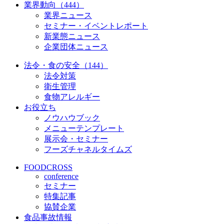
業界動向（444）
業界ニュース
セミナー・イベントレポート
新業態ニュース
企業団体ニュース
法令・食の安全（144）
法令対策
衛生管理
食物アレルギー
お役立ち
ノウハウブック
メニューテンプレート
展示会・セミナー
フーズチャネルタイムズ
FOODCROSS
conference
セミナー
特集記事
協賛企業
食品事故情報