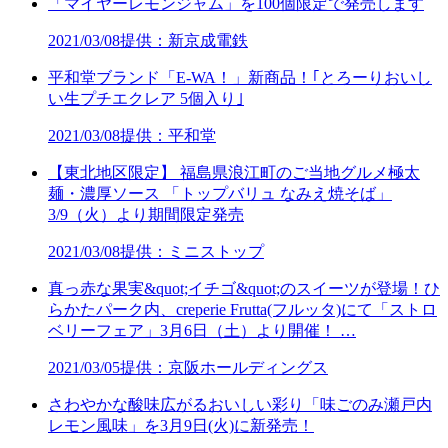
「マイヤーレモンジャム」を100個限定で発売します
2021/03/08
提供：新京成電鉄
平和堂ブランド「E-WA！」新商品！｢とろーりおいし
い生プチエクレア 5個入り｣
2021/03/08
提供：平和堂
【東北地区限定】 福島県浪江町のご当地グルメ極太
麺・濃厚ソース 「トップバリュ なみえ焼そば」
3/9（火）より期間限定発売
2021/03/08
提供：ミニストップ
真っ赤な果実&quot;イチゴ&quot;のスイーツが登場！ひ
らかたパーク内、creperie Frutta(フルッタ)にて「ストロ
ベリーフェア」3月6日（土）より開催！ …
2021/03/05
提供：京阪ホールディングス
さわやかな酸味広がるおいしい彩り「味ごのみ瀬戸内
レモン風味」を3月9日(火)に新発売！