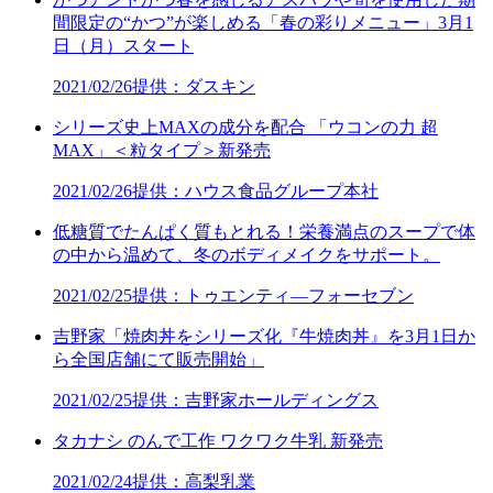
間限定の“かつ”が楽しめる「春の彩りメニュー」3月1
日（月）スタート
2021/02/26
提供：ダスキン
シリーズ史上MAXの成分を配合 「ウコンの力 超
MAX」＜粒タイプ＞新発売
2021/02/26
提供：ハウス食品グループ本社
低糖質でたんぱく質もとれる！栄養満点のスープで体
の中から温めて、冬のボディメイクをサポート。
2021/02/25
提供：トゥエンティ―フォーセブン
吉野家「焼肉丼をシリーズ化『牛焼肉丼』を3月1日か
ら全国店舗にて販売開始」
2021/02/25
提供：吉野家ホールディングス
タカナシ のんで工作 ワクワク牛乳 新発売
2021/02/24
提供：高梨乳業