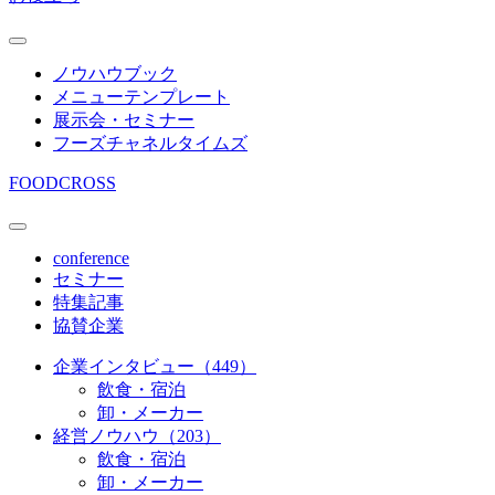
ノウハウブック
メニューテンプレート
展示会・セミナー
フーズチャネルタイムズ
FOODCROSS
conference
セミナー
特集記事
協賛企業
企業インタビュー（449）
飲食・宿泊
卸・メーカー
経営ノウハウ（203）
飲食・宿泊
卸・メーカー