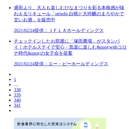
盛田より、大人も楽しむひなまつりを彩る本格感が味
わえるリキュール「nenohi 白桃と大吟醸のまろやかで
甘いお酒」を販売中
2021/02/24
提供：ＪＦＬＡホールディングス
チェックインしたお部屋に「塚田農場」がスタンバ
イ！ホテルステイで安心・気楽に楽しむ&quot;withコロ
ナ時代&quot;の女子会を提案
2021/02/24
提供：エー・ピーホールディングス
1
…
338
339
340
341