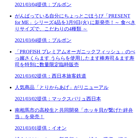
2021/03/04
提供：ブルボン
がんばっている自分にちょっとごほうび「PRESENT
for ME」シリーズ4品を3月9日(火) に新発売！～ 食べき
りサイズで、こだわりの4種類 ～
2021/03/04
提供：ブルボン
「PROFISH プレミアムオーガニックフィッシュ」のべ
っ嬪さくらます うららを使用したます棒寿司＆ます寿
司を特別に数量限定臨時販売
2021/03/02
提供：西日本旅客鉄道
人気商品「とりからあげ」がリニューアル
2021/03/02
提供：マックスバリュ西日本
南相馬市の高校生と共同開発「ホッキ貝が繋げた絆弁
当」を発売！
2021/03/01
提供：イオン