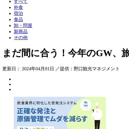
すべて
外食
宿泊
食品
卸・問屋
新商品
その他
まだ間に合う！今年のGW、
更新日： 2024年04月01日 ／提供：野口観光マネジメント