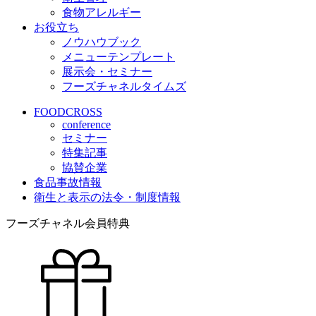
食物アレルギー
お役立ち
ノウハウブック
メニューテンプレート
展示会・セミナー
フーズチャネルタイムズ
FOODCROSS
conference
セミナー
特集記事
協賛企業
食品事故情報
衛生と表示の法令・制度情報
フーズチャネル会員特典