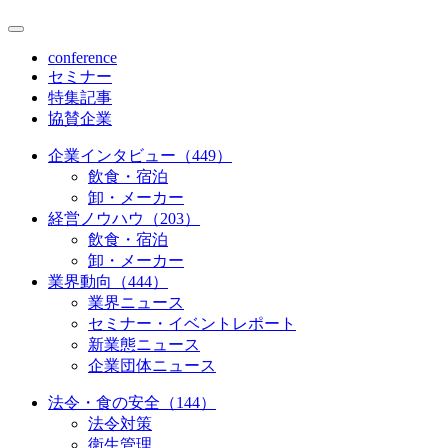
conference
セミナー
特集記事
協賛企業
企業インタビュー（449）
飲食・宿泊
卸・メーカー
経営ノウハウ（203）
飲食・宿泊
卸・メーカー
業界動向（444）
業界ニュース
セミナー・イベントレポート
新業態ニュース
企業団体ニュース
法令・食の安全（144）
法令対策
衛生管理