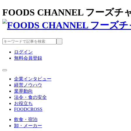
FOODS CHANNEL フー
ログイン
無料会員登録
企業インタビュー
経営ノウハウ
業界動向
法令・食の安全
お役立ち
FOODCROSS
飲食・宿泊
卸・メーカー