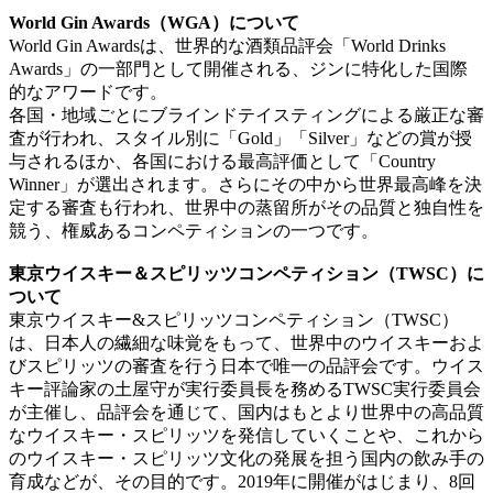
World Gin Awards（WGA）について
World Gin Awardsは、世界的な酒類品評会「World Drinks
Awards」の一部門として開催される、ジンに特化した国際
的なアワードです。
各国・地域ごとにブラインドテイスティングによる厳正な審
査が行われ、スタイル別に「Gold」「Silver」などの賞が授
与されるほか、各国における最高評価として「Country
Winner」が選出されます。さらにその中から世界最高峰を決
定する審査も行われ、世界中の蒸留所がその品質と独自性を
競う、権威あるコンペティションの一つです。
東京ウイスキー＆スピリッツコンペティション（TWSC）に
ついて
東京ウイスキー&スピリッツコンペティション（TWSC）
は、日本人の繊細な味覚をもって、世界中のウイスキーおよ
びスピリッツの審査を行う日本で唯一の品評会です。ウイス
キー評論家の土屋守が実行委員長を務めるTWSC実行委員会
が主催し、品評会を通じて、国内はもとより世界中の高品質
なウイスキー・スピリッツを発信していくことや、これから
のウイスキー・スピリッツ文化の発展を担う国内の飲み手の
育成などが、その目的です。2019年に開催がはじまり、8回