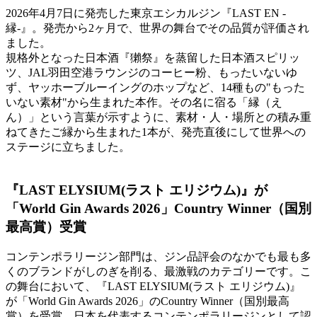
2026年4月7日に発売した東京エシカルジン『LAST EN -
縁-』。発売から2ヶ月で、世界の舞台でその品質が評価され
ました。
規格外となった日本酒『獺祭』を蒸留した日本酒スピリッ
ツ、JAL羽田空港ラウンジのコーヒー粉、もったいないゆ
ず、ヤッホーブルーイングのホップなど、14種もの"もった
いない素材"から生まれた本作。その名に宿る「縁（え
ん）」という言葉が示すように、素材・人・場所との積み重
ねてきたご縁から生まれた1本が、発売直後にして世界への
ステージに立ちました。
『LAST ELYSIUM(ラスト エリジウム)』が
「World Gin Awards 2026」Country Winner（国別
最高賞）受賞
コンテンポラリージン部門は、ジン品評会のなかでも最も多
くのブランドがしのぎを削る、最激戦のカテゴリーです。こ
の舞台において、『LAST ELYSIUM(ラスト エリジウム)』
が「World Gin Awards 2026」のCountry Winner（国別最高
賞）を受賞。日本を代表するコンテンポラリージンとして認