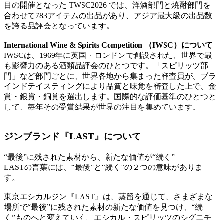
目の開催となった TWSC2026 では、洋酒部門と焼酎部門を
合わせて783アイテムの出品があり、アジア最大級の出品数
を誇る品評会となっています。
International Wine & Spirits Competition （IWSC）について
IWSCは、1969年に英国・ロンドンで創設された、世界で最
も影響力のある酒類品評会のひとつです。「スピリッツ部
門」など部門ごとに、世界各地から集まった審査員が、ブラ
インドテイスティングにより品質と味覚を審査した上で、金
賞・銀賞・銅賞を選出します。国際的な評価基準のひとつと
して、毎年その受賞結果が世界の注目を集めています。
ジンブランド『LAST』について
“最後”に残された素材から、新たな価値が“続く”
LASTの言葉には、“最後”と“続く”の２つの意味がありま
す。
東京エシカルジン『LAST』は、蒸留を通じて、さまざまな
場所で“最後”に残された素材の新たな価値を見つけ、“続
く”ものへと変えていく、エシカル・スピリッツのシグニチ