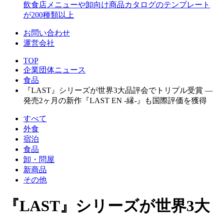
飲食店メニューや卸向け商品カタログのテンプレート
が200種類以上
お問い合わせ
運営会社
TOP
企業団体ニュース
食品
『LAST』シリーズが世界3大品評会でトリプル受賞 ―
発売2ヶ月の新作『LAST EN -縁-』も国際評価を獲得
すべて
外食
宿泊
食品
卸・問屋
新商品
その他
『LAST』シリーズが世界3大