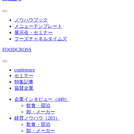
ノウハウブック
メニューテンプレート
展示会・セミナー
フーズチャネルタイムズ
FOODCROSS
conference
セミナー
特集記事
協賛企業
企業インタビュー（449）
飲食・宿泊
卸・メーカー
経営ノウハウ（203）
飲食・宿泊
卸・メーカー