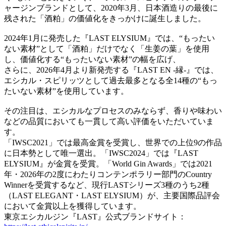
ャージンブランドとして、2020年3月、日本酒造りの最後に
残された「酒粕」の価値化をきっかけに誕生しました。
2024年1月に発売した『LAST ELYSIUM』では、“もったい
ない素材”として「酒粕」だけでなく「生姜の葉」を使用
し、価値化する“もったいない素材”の幅を広げ、
さらに、2026年4月より新発売する『LAST EN -縁-』では、
エシカル・スピリッツとして過去最多となる全14種の“もっ
たいない素材”を使用しています。
その注目は、エシカルなプロセスのみならず、香りや味わい
などの品質においても一貫して高い評価をいただいていま
す。
「IWSC2021」では最高金賞を受賞し、世界での上位9の作品
に日本勢として唯一選出。「IWSC2024」では『LAST
ELYSIUM』が金賞を受賞。「World Gin Awards」では2021
年・2026年の2度にわたりコンテンポラリー部門のCountry
Winnerを受賞するなど、現行LASTシリーズ3種のうち2種
（LAST ELEGANT・LAST ELYSIUM）が、主要国際品評会
において金賞以上を獲得しています。
東京エシカルジン『LAST』公式ブランドサイト：