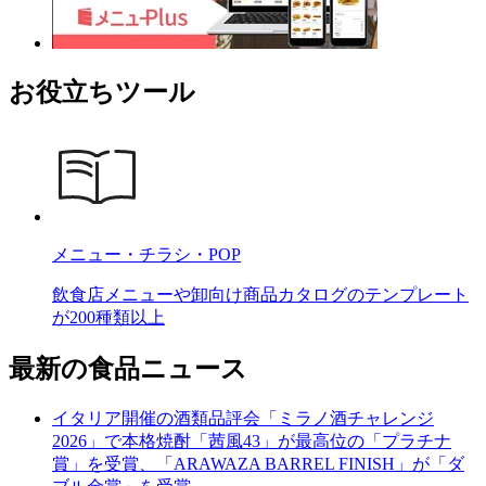
お役立ちツール
メニュー・チラシ・POP
飲食店メニューや卸向け商品カタログのテンプレート
が200種類以上
最新の食品ニュース
イタリア開催の酒類品評会「ミラノ酒チャレンジ
2026」で本格焼酎「茜風43」が最高位の「プラチナ
賞」を受賞、「ARAWAZA BARREL FINISH」が「ダ