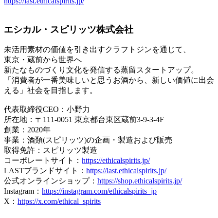
https://last.ethicalspirits.jp/
エシカル・スピリッツ株式会社
未活用素材の価値を引き出すクラフトジンを通じて、
東京・蔵前から世界へ
新たなものづくり文化を発信する蒸留スタートアップ。
「消費者が一番美味しいと思うお酒から、新しい価値に出会
える」社会を目指します。
代表取締役CEO：小野力
所在地：〒111-0051 東京都台東区蔵前3-9-3-4F
創業：2020年
事業：酒類(スピリッツ)の企画・製造および販売
取得免許：スピリッツ製造
コーポレートサイト：
https://ethicalspirits.jp/
LASTブランドサイト：
https://last.ethicalspirits.jp/
公式オンラインショップ：
https://shop.ethicalspirits.jp/
Instagram：
https://instagram.com/ethicalspirits_jp
X：
https://x.com/ethical_spirits