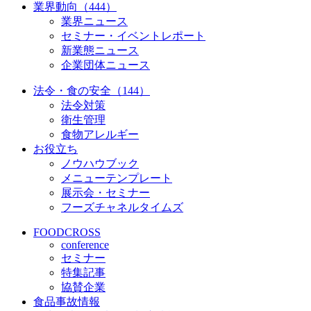
業界動向（444）
業界ニュース
セミナー・イベントレポート
新業態ニュース
企業団体ニュース
法令・食の安全（144）
法令対策
衛生管理
食物アレルギー
お役立ち
ノウハウブック
メニューテンプレート
展示会・セミナー
フーズチャネルタイムズ
FOODCROSS
conference
セミナー
特集記事
協賛企業
食品事故情報