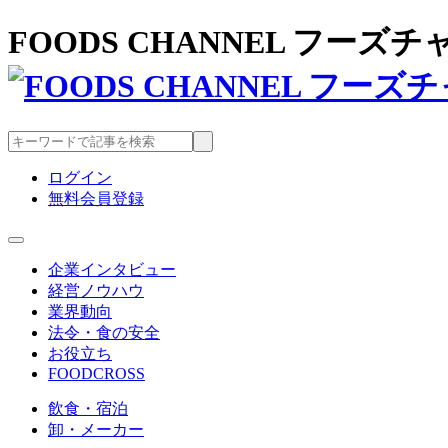
FOODS CHANNEL フー
ログイン
無料会員登録
企業インタビュー
経営ノウハウ
業界動向
法令・食の安全
お役立ち
FOODCROSS
飲食・宿泊
卸・メーカー