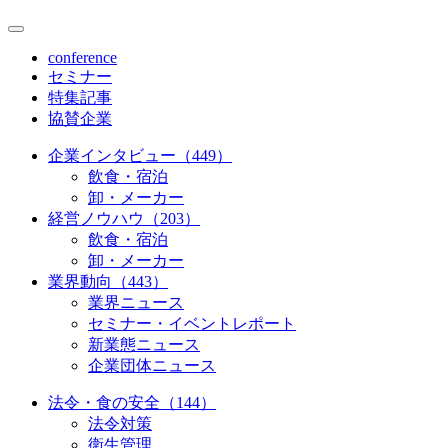
conference
セミナー
特集記事
協賛企業
企業インタビュー（449）
飲食・宿泊
卸・メーカー
経営ノウハウ（203）
飲食・宿泊
卸・メーカー
業界動向（443）
業界ニュース
セミナー・イベントレポート
新業態ニュース
企業団体ニュース
法令・食の安全（144）
法令対策
衛生管理