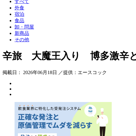
すべて
外食
宿泊
食品
卸・問屋
新商品
その他
辛旅 大魔王入り 博多激辛
掲載日： 2026年06月18日 ／提供：エースコック