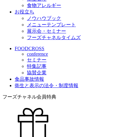
食物アレルギー
お役立ち
ノウハウブック
メニューテンプレート
展示会・セミナー
フーズチャネルタイムズ
FOODCROSS
conference
セミナー
特集記事
協賛企業
食品事故情報
衛生と表示の法令・制度情報
フーズチャネル会員特典