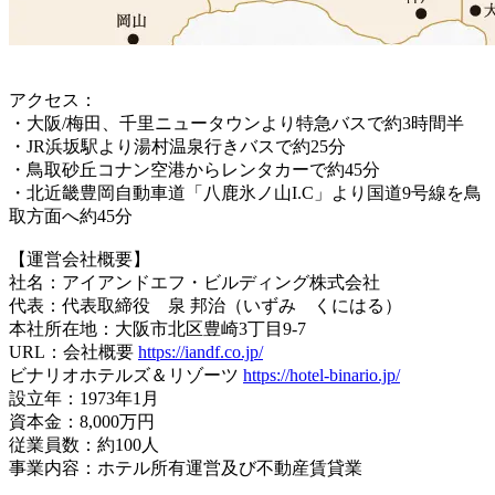
アクセス：
・大阪/梅田、千里ニュータウンより特急バスで約3時間半
・JR浜坂駅より湯村温泉行きバスで約25分
・鳥取砂丘コナン空港からレンタカーで約45分
・北近畿豊岡自動車道「八鹿氷ノ山I.C」より国道9号線を鳥
取方面へ約45分
【運営会社概要】
社名：アイアンドエフ・ビルディング株式会社
代表：代表取締役 泉 邦治（いずみ くにはる）
本社所在地：大阪市北区豊崎3丁目9-7
URL：会社概要
https://iandf.co.jp/
ビナリオホテルズ＆リゾーツ
https://hotel-binario.jp/
設立年：1973年1月
資本金：8,000万円
従業員数：約100人
事業内容：ホテル所有運営及び不動産賃貸業