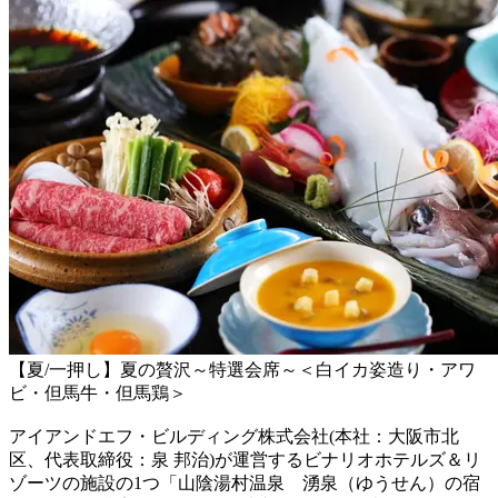
【夏/一押し】夏の贅沢～特選会席～＜白イカ姿造り・アワ
ビ・但馬牛・但馬鶏＞
アイアンドエフ・ビルディング株式会社(本社：大阪市北
区、代表取締役：泉 邦治)が運営するビナリオホテルズ＆リ
ゾーツの施設の1つ「山陰湯村温泉 湧泉（ゆうせん）の宿