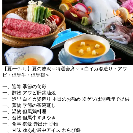
【夏/一押し】夏の贅沢～特選会席～＜白イカ姿造り・アワ
ビ・但馬牛・但馬鶏＞
一、迎肴 季節の旬彩
一、酢物 アワビ肝醤油焼
一、造里 白イカ姿造り 本日のお勧め ※ゲソは別料理で提供
一、蒸物 季節の茶碗蒸し
一、温物 但馬鶏料理
一、台物 但馬牛すきやき
一、食事 御飯 赤出汁 香物
一、甘味 ゆあむ最中アイス わらび餅