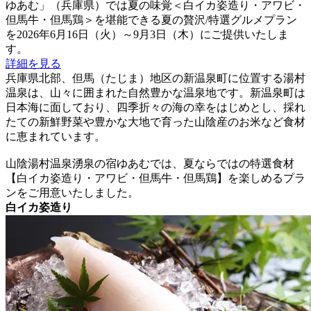
ゆあむ」（兵庫県）では夏の味覚＜白イカ姿造り・アワビ・
但馬牛・但馬鶏＞を堪能できる夏の贅沢/特選グルメプラン
を2026年6月16日（火）～9月3日（木）にご提供いたしま
す。
詳細を見る
兵庫県北部、但馬（たじま）地区の新温泉町に位置する湯村
温泉は、山々に囲まれた自然豊かな温泉地です。新温泉町は
日本海に面しており、四季折々の海の幸をはじめとし、採れ
たての新鮮野菜や豊かな大地で育った山陰産のお米など食材
に恵まれています。
山陰湯村温泉湧泉の宿ゆあむでは、夏ならではの特選食材
【白イカ姿造り・アワビ・但馬牛・但馬鶏】を楽しめるプラ
ンをご用意いたしました。
白イカ姿造り