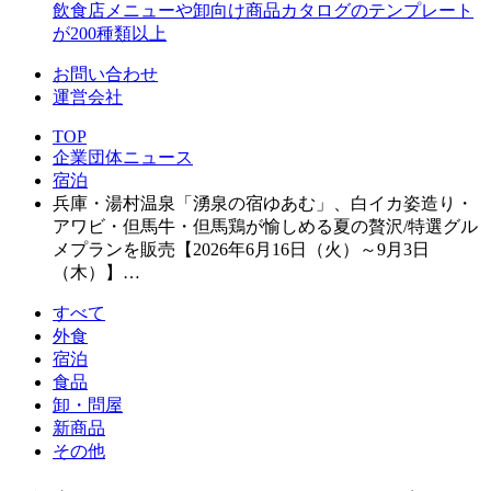
飲食店メニューや卸向け商品カタログのテンプレート
が200種類以上
お問い合わせ
運営会社
TOP
企業団体ニュース
宿泊
兵庫・湯村温泉「湧泉の宿ゆあむ」、白イカ姿造り・
アワビ・但馬牛・但馬鶏が愉しめる夏の贅沢/特選グル
メプランを販売【2026年6月16日（火）～9月3日
（木）】…
すべて
外食
宿泊
食品
卸・問屋
新商品
その他