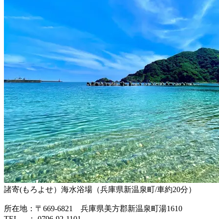
諸寄(もろよせ）海水浴場（兵庫県新温泉町/車約20分）
所在地：〒669-6821 兵庫県美方郡新温泉町湯1610
TEL ： 0796-92-1101