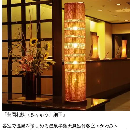
「豊岡杞柳（きりゅう）細工」
客室で温泉を愉しめる温泉半露天風呂付客室＜かわみ＞