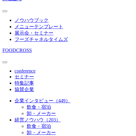
ノウハウブック
メニューテンプレート
展示会・セミナー
フーズチャネルタイムズ
FOODCROSS
conference
セミナー
特集記事
協賛企業
企業インタビュー（449）
飲食・宿泊
卸・メーカー
経営ノウハウ（203）
飲食・宿泊
卸・メーカー