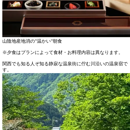
山陰地産地消の”温かい”朝食
※夕食はプランによって食材・お料理内容は異なります。
関西でも知る人ぞ知る静寂な温泉街に佇む川沿いの温泉宿で
す。