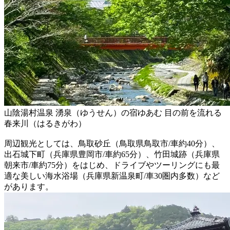
山陰湯村温泉 湧泉（ゆうせん）の宿ゆあむ 目の前を流れる
春来川（はるきがわ）
周辺観光としては、鳥取砂丘（鳥取県鳥取市/車約40分）、
出石城下町（兵庫県豊岡市/車約65分）、竹田城跡（兵庫県
朝来市/車約75分）をはじめ、ドライブやツーリングにも最
適な美しい海水浴場（兵庫県新温泉町/車30圏内多数）など
があります。