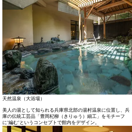
天然温泉（大浴場）
美人の湯として知られる兵庫県北部の湯村温泉に位置し、兵
庫の伝統工芸品「豊岡杞柳（きりゅう）細工」をモチーフ
に’編む’というコンセプトで館内をデザイン。