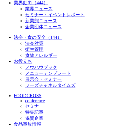
業界動向（444）
業界ニュース
セミナー・イベントレポート
新業態ニュース
企業団体ニュース
法令・食の安全（144）
法令対策
衛生管理
食物アレルギー
お役立ち
ノウハウブック
メニューテンプレート
展示会・セミナー
フーズチャネルタイムズ
FOODCROSS
conference
セミナー
特集記事
協賛企業
食品事故情報