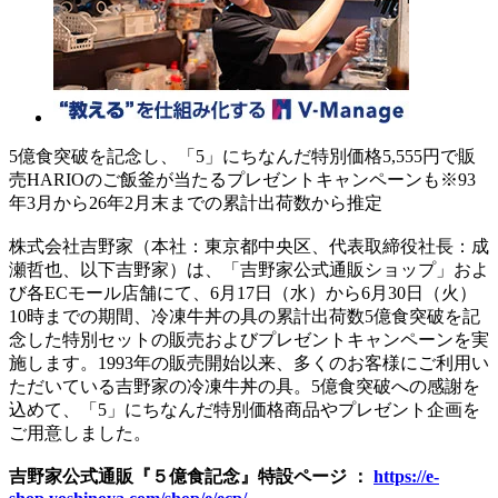
5億食突破を記念し、「5」にちなんだ特別価格5,555円で販
売HARIOのご飯釜が当たるプレゼントキャンペーンも※93
年3月から26年2月末までの累計出荷数から推定
株式会社吉野家（本社：東京都中央区、代表取締役社長：成
瀬哲也、以下吉野家）は、「吉野家公式通販ショップ」およ
び各ECモール店舗にて、6月17日（水）から6月30日（火）
10時までの期間、冷凍牛丼の具の累計出荷数5億食突破を記
念した特別セットの販売およびプレゼントキャンペーンを実
施します。1993年の販売開始以来、多くのお客様にご利用い
ただいている吉野家の冷凍牛丼の具。5億食突破への感謝を
込めて、「5」にちなんだ特別価格商品やプレゼント企画を
ご用意しました。
吉野家公式通販『５億食記念』特設ページ ：
https://e-