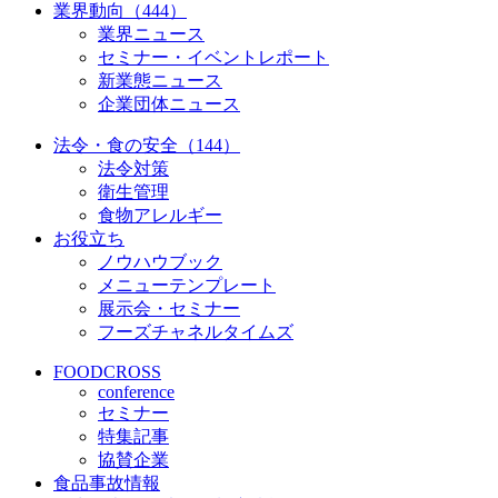
業界動向（444）
業界ニュース
セミナー・イベントレポート
新業態ニュース
企業団体ニュース
法令・食の安全（144）
法令対策
衛生管理
食物アレルギー
お役立ち
ノウハウブック
メニューテンプレート
展示会・セミナー
フーズチャネルタイムズ
FOODCROSS
conference
セミナー
特集記事
協賛企業
食品事故情報