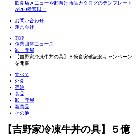
飲食店メニューや卸向け商品カタログのテンプレート
が200種類以上
お問い合わせ
運営会社
TOP
企業団体ニュース
卸・問屋
【吉野家冷凍牛丼の具】５億食突破記念キャンペーン
を開催
すべて
外食
宿泊
食品
卸・問屋
新商品
その他
【吉野家冷凍牛丼の具】５億