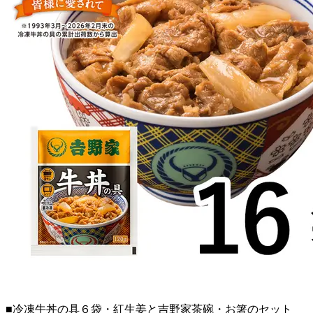
■冷凍牛丼の具６袋・紅生姜と吉野家茶碗・お箸のセット