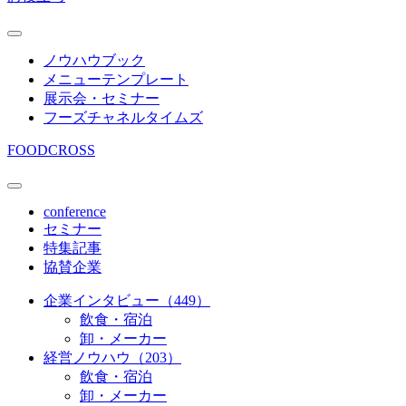
ノウハウブック
メニューテンプレート
展示会・セミナー
フーズチャネルタイムズ
FOODCROSS
conference
セミナー
特集記事
協賛企業
企業インタビュー（449）
飲食・宿泊
卸・メーカー
経営ノウハウ（203）
飲食・宿泊
卸・メーカー