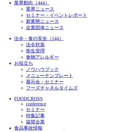
業界動向（444）
業界ニュース
セミナー・イベントレポート
新業態ニュース
企業団体ニュース
法令・食の安全（144）
法令対策
衛生管理
食物アレルギー
お役立ち
ノウハウブック
メニューテンプレート
展示会・セミナー
フーズチャネルタイムズ
FOODCROSS
conference
セミナー
特集記事
協賛企業
食品事故情報