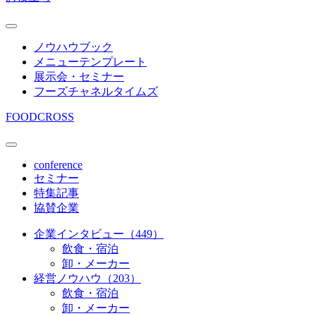
ノウハウブック
メニューテンプレート
展示会・セミナー
フーズチャネルタイムズ
FOODCROSS
conference
セミナー
特集記事
協賛企業
企業インタビュー（449）
飲食・宿泊
卸・メーカー
経営ノウハウ（203）
飲食・宿泊
卸・メーカー