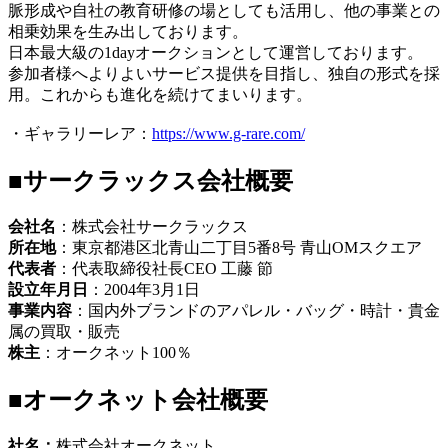
脈形成や自社の教育研修の場としても活用し、他の事業との
相乗効果を生み出しております。
日本最大級の1dayオークションとして運営しております。
参加者様へよりよいサービス提供を目指し、独自の形式を採
用。これからも進化を続けてまいります。
・ギャラリーレア：
https://www.g-rare.com/
■サークラックス会社概要
会社名
：株式会社サークラックス
所在地
：東京都港区北青山二丁目5番8号 青山OMスクエア
代表者
：代表取締役社長CEO 工藤 節
設立年月日
：2004年3月1日
事業内容
：国内外ブランドのアパレル・バッグ・時計・貴金
属の買取・販売
株主
：オークネット100％
■オークネット会社概要
社名：
株式会社オークネット