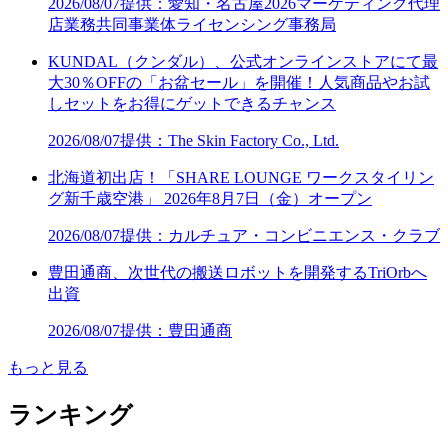
2026/08/07
提供：愛知・名古屋2026マーケティング代理
店業務共同事業体ライセンシング事務局
KUNDAL（クンダル）、公式オンラインストアにて最
大30％OFFの「お盆セール」を開催！人気商品やお試
しセットをお得にゲットできるチャンス
2026/08/07
提供：The Skin Factory Co., Ltd.
北海道初出店！「SHARE LOUNGE ワークスタイリン
グ新千歳空港」 2026年8月7日（金）オープン
2026/08/07
提供：カルチュア・コンビニエンス・クラブ
豊田通商、次世代の搬送ロボットを開発するTriOrbへ
出資
2026/08/07
提供：豊田通商
もっと見る
ランキング