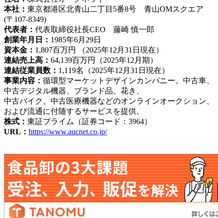
本社：
東京都港区北青山二丁目5番8号 青山OMスクエア
(〒107‐8349)
代表者：
代表取締役社長CEO 藤崎 慎一郎
創業年月日：
1985年6月29日
資本金：
1,807百万円 （2025年12月31日現在）
連結売上高：
64,139百万円（2025年12月期）
連結従業員数：
1,119名（2025年12月31日現在）
事業内容：
循環型マーケットデザインカンパニー。中古車、
中古デジタル機器、ブランド品、花き、
中古バイク、中古医療機器などのオンラインオークション、
および流通に付随するサービスを提供。
株式：
東証プライム（証券コード：3964）
URL：
https://www.aucnet.co.jp/