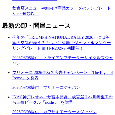
飲食店メニューや卸向け商品カタログのテンプレート
が200種類以上
最新の卸・問屋ニュース
今年の「TRIUMPH NATIONAL RALLY 2026」には英
国の空気が漂う？！ついに登場「ジェントルマンツー
リングパレード in TNR2026」初開催！
2026/08/08
提供：トライアンフモーターサイクルズジャ
パン
ブリオーニ 2026年秋冬広告キャンペーン 「The Light of
Rome」を発表
2026/08/08
提供：ブリオーニジャパン
INAC神戸レオネッサ宮本監督、成宮選手へ川崎重工か
ら三輪ビークル「noslisu」を贈呈
2026/08/08
提供：カワサキモータースジャパン