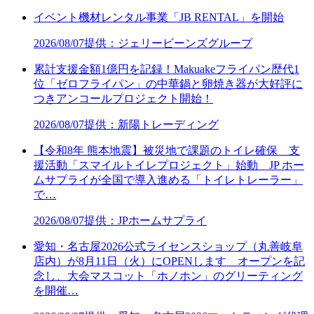
イベント機材レンタル事業「JB RENTAL」を開始
2026/08/07
提供：ジェリービーンズグループ
累計支援金額1億円を記録！Makuakeフライパン歴代1
位「ゼロフライパン」の中華鍋と卵焼き器が大好評に
つきアンコールプロジェクト開始！
2026/08/07
提供：新陽トレーディング
【令和8年 熊本地震】被災地で課題のトイレ確保 支
援活動「スマイルトイレプロジェクト」始動 JP ホー
ムサプライが全国で導入進める「トイレトレーラー」
で…
2026/08/07
提供：JPホームサプライ
愛知・名古屋2026公式ライセンスショップ（丸善岐阜
店内）が8月11日（火）にOPENします オープンを記
念し、大会マスコット「ホノホン」のグリーティング
を開催…