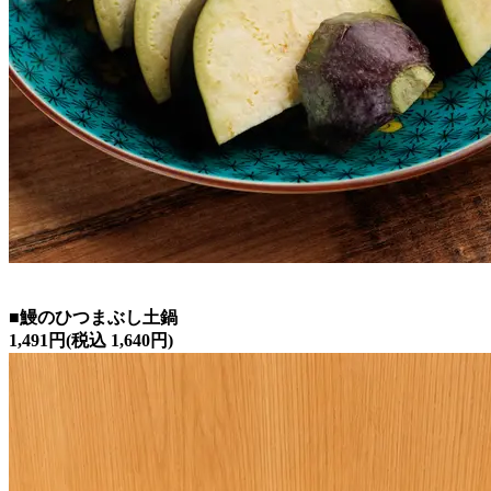
■鰻のひつまぶし土鍋
1,491円(税込 1,640円)