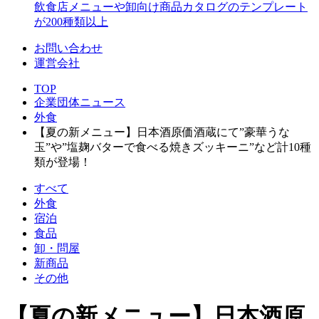
飲食店メニューや卸向け商品カタログのテンプレート
が200種類以上
お問い合わせ
運営会社
TOP
企業団体ニュース
外食
【夏の新メニュー】日本酒原価酒蔵にて”豪華うな
玉”や”塩麹バターで食べる焼きズッキーニ”など計10種
類が登場！
すべて
外食
宿泊
食品
卸・問屋
新商品
その他
【夏の新メニュー】日本酒原