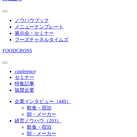
ノウハウブック
メニューテンプレート
展示会・セミナー
フーズチャネルタイムズ
FOODCROSS
conference
セミナー
特集記事
協賛企業
企業インタビュー（449）
飲食・宿泊
卸・メーカー
経営ノウハウ（203）
飲食・宿泊
卸・メーカー