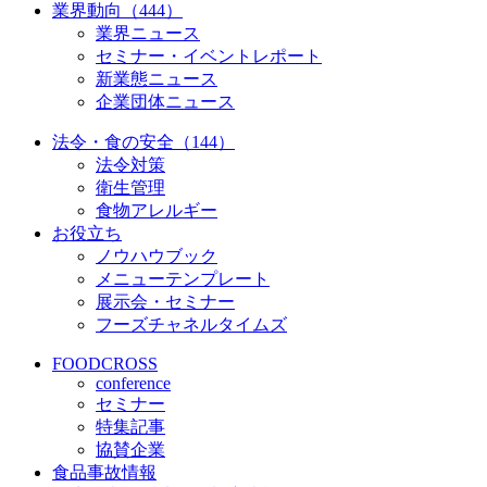
業界動向（444）
業界ニュース
セミナー・イベントレポート
新業態ニュース
企業団体ニュース
法令・食の安全（144）
法令対策
衛生管理
食物アレルギー
お役立ち
ノウハウブック
メニューテンプレート
展示会・セミナー
フーズチャネルタイムズ
FOODCROSS
conference
セミナー
特集記事
協賛企業
食品事故情報