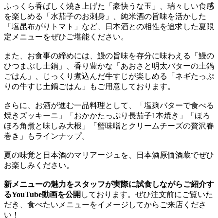
ふっくら香ばしく焼き上げた「豪快うな玉」、瑞々しい食感
を楽しめる「水茄子のお刺身」、純米酒の旨味を活かした
「塩昆布がりトマト」など、日本酒との相性を追求した夏限
定メニューをぜひご堪能ください。
また、お食事の締めには、鰻の旨味を存分に味わえる「鰻の
ひつまぶし土鍋」、香り豊かな「あおさと明太バターの土鍋
ごはん」、じっくり煮込んだ牛すじが楽しめる「ネギたっぷ
りの牛すじ土鍋ごはん」もご用意しております。
さらに、お酒が進む一品料理として、「塩麹バターで食べる
焼きズッキーニ」「おかかたっぷり長茄子1本焼き」「ほろ
ほろ角煮と味しみ大根」「蟹味噌とクリームチーズの贅沢春
巻き」もラインナップ。
夏の味覚と日本酒のマリアージュを、日本酒原価酒蔵でぜひ
お楽しみください。
新メニューの魅力をスタッフが実際に試食しながらご紹介す
るYouTube動画を公開
しております。ぜひ注文前にご覧いた
だき、食べたいメニューをイメージしてからご来店くださ
い！