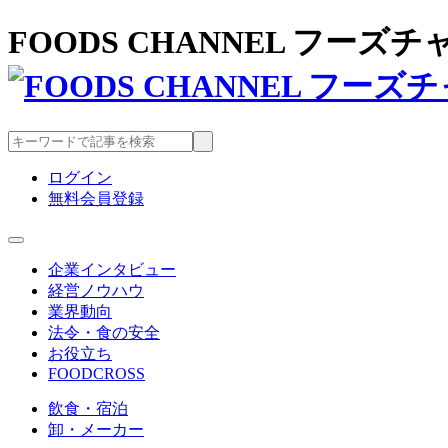
FOODS CHANNEL フー
ログイン
無料会員登録
企業インタビュー
経営ノウハウ
業界動向
法令・食の安全
お役立ち
FOODCROSS
飲食・宿泊
卸・メーカー