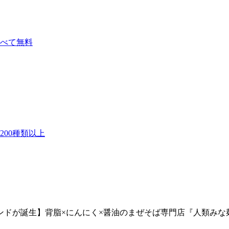
べて無料
00種類以上
ブランドが誕生】背脂×にんにく×醤油のまぜそば専門店『人類み