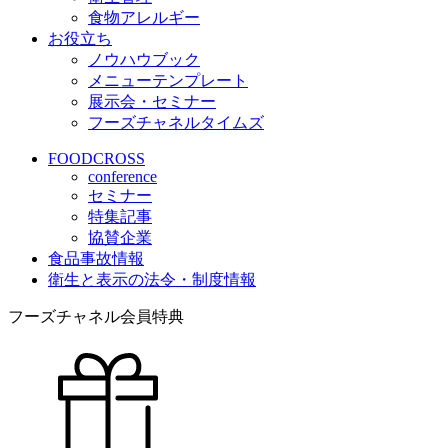
食物アレルギー
お役立ち
ノウハウブック
メニューテンプレート
展示会・セミナー
フーズチャネルタイムズ
FOODCROSS
conference
セミナー
特集記事
協賛企業
食品事故情報
衛生と表示の法令・制度情報
フーズチャネル会員特典