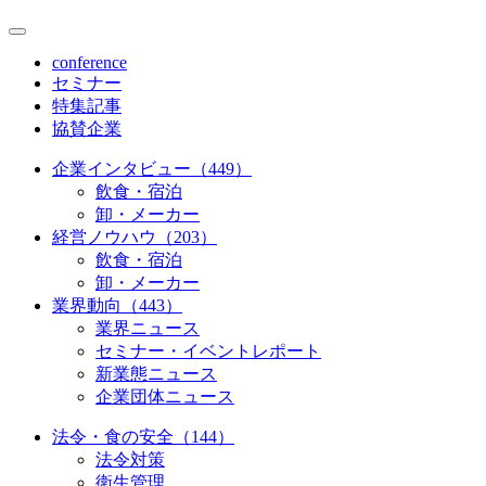
conference
セミナー
特集記事
協賛企業
企業インタビュー（449）
飲食・宿泊
卸・メーカー
経営ノウハウ（203）
飲食・宿泊
卸・メーカー
業界動向（443）
業界ニュース
セミナー・イベントレポート
新業態ニュース
企業団体ニュース
法令・食の安全（144）
法令対策
衛生管理