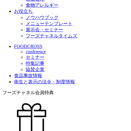
食物アレルギー
お役立ち
ノウハウブック
メニューテンプレート
展示会・セミナー
フーズチャネルタイムズ
FOODCROSS
conference
セミナー
特集記事
協賛企業
食品事故情報
衛生と表示の法令・制度情報
フーズチャネル会員特典