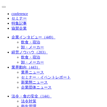
conference
セミナー
特集記事
協賛企業
企業インタビュー（449）
飲食・宿泊
卸・メーカー
経営ノウハウ（203）
飲食・宿泊
卸・メーカー
業界動向（443）
業界ニュース
セミナー・イベントレポート
新業態ニュース
企業団体ニュース
法令・食の安全（144）
法令対策
衛生管理