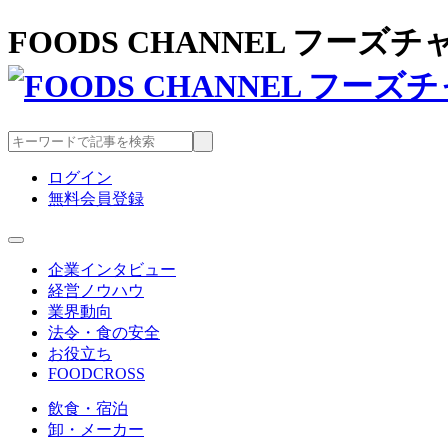
FOODS CHANNEL フー
ログイン
無料会員登録
企業インタビュー
経営ノウハウ
業界動向
法令・食の安全
お役立ち
FOODCROSS
飲食・宿泊
卸・メーカー