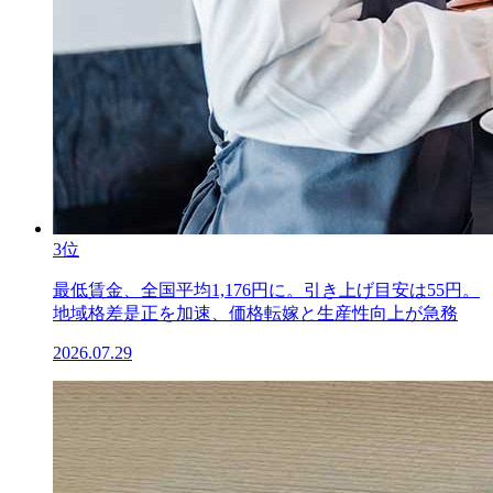
3位
最低賃金、全国平均1,176円に。引き上げ目安は55円。
地域格差是正を加速、価格転嫁と生産性向上が急務
2026.07.29