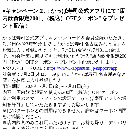
■キャンペーン２.：かっぱ寿司公式アプリにて"店
内飲食限定200円（税込）OFFクーポン"をプレゼ
ント配信！
かっぱ寿司公式アプリをダウンロード＆会員登録いただき、
7月2日(木)23時59分までに「かっぱ寿司 名古屋みなと店」を
お気に入り登録いただくと、7月3日(金)から7月31日(金)ま
で、お会計毎に何度でもご利用いただける"店内飲食限定200
円（税込）OFFクーポン"をプレゼント配信いたします。
●ダウンロードURL：
https://www.kappasushi.jp/support/app
対象者：7月2日(木)23：59までに「かっぱ寿司 名古屋みなと
店」をお気に入り登録した方
配信期間：2026年7月3日(金)～7月31日(金)
内容：店内飲食限定で使える200円（税込）OFFクーポン
※ご利用のスマートフォンの設定で「かっぱ寿司アプリの通
知を許可」していただきますようお願いします。
※他のクーポンとの併用はできません。詳細はクーポン画面
をご確認ください。
※店内飲食のみご利用いただけます。お持ち帰り、デリバリ
ー、食べ放題にはご利用いただけません。