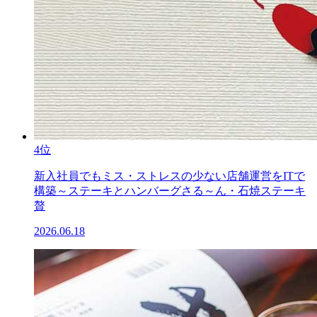
4位
新入社員でもミス・ストレスの少ない店舗運営をITで
構築～ステーキとハンバーグさる～ん・石焼ステーキ
贅
2026.06.18