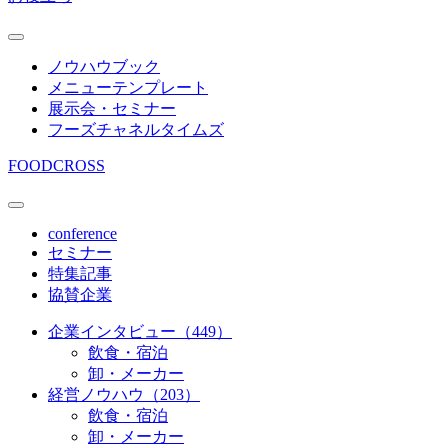
ノウハウブック
メニューテンプレート
展示会・セミナー
フーズチャネルタイムズ
FOODCROSS
conference
セミナー
特集記事
協賛企業
企業インタビュー（449）
飲食・宿泊
卸・メーカー
経営ノウハウ（203）
飲食・宿泊
卸・メーカー