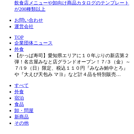
飲食店メニューや卸向け商品カタログのテンプレート
が200種類以上
お問い合わせ
運営会社
TOP
企業団体ニュース
外食
【かっぱ寿司】愛知県エリアに１０年ぶりの新店第２
弾！名古屋みなと店グランドオープン！７/３（金）～
７/1９（日）限定、税込１１０円『みなみ鮪中とろ』
や『大えび天包み マヨ』など計４品を特別販売…
すべて
外食
宿泊
食品
卸・問屋
新商品
その他