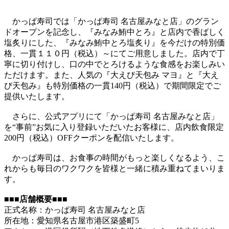
かっぱ寿司では「かっぱ寿司 名古屋みなと店」のグラン
ドオープンを記念し、『みなみ鮪中とろ』と店内で香ばしく
塩炙りにした、『みなみ鮪中とろ塩炙り』を今だけの特別価
格、一貫１１０円（税込）～にてご用意しました。店内で丁
寧に切り付けし、口の中でとろけるような食感をお楽しみい
ただけます。また、人気の『大えび天包み マヨ』と『大え
び天包み』も特別価格の一貫140円（税込）で期間限定でご
提供いたします。
さらに、公式アプリにて「かっぱ寿司 名古屋みなと店」
を“事前”お気に入り登録いただいたお客様に、店内飲食限定
200円（税込）OFFクーポンを配信いたします。
かっぱ寿司は、お食事の時間がもっと楽しくなるよう、こ
れからも毎日のワクワクを皆様と一緒に積み重ねてまいりま
す。
■■■店舗概要■■■
正式名称：かっぱ寿司 名古屋みなと店
所在地：愛知県名古屋市港区築盛町5