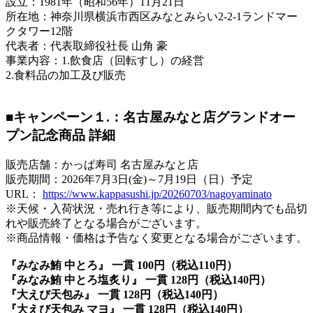
設立：1981年（昭和56年）11月21日
所在地：神奈川県横浜市西区みなとみらい2-2-1ランドマー
クタワー12階
代表者：代表取締役社長 山角 豪
事業内容：1.飲食店（回転すし）の経営
2.食料品の加工及び販売
■キャンペーン１.：名古屋みなと店グランドオー
プン記念商品 詳細
販売店舗：かっぱ寿司 名古屋みなと店
販売期間：2026年7月3日(金)～7月19日（日）予定
URL：
https://www.kappasushi.jp/20260703/nagoyaminato
※天候・入荷状況・売れ行き等により、販売期間内でも品切
れや販売終了となる場合がございます。
※商品情報・価格は予告なく変更となる場合がございます。
『みなみ鮪 中とろ』 一貫 100円（税込110円）
『みなみ鮪 中とろ塩炙り』 一貫 128円（税込140円）
『大えび天包み』 一貫 128円（税込140円）
『大えび天包み マヨ』
一貫 128円（税込140円）