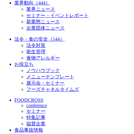
業界動向（444）
業界ニュース
セミナー・イベントレポート
新業態ニュース
企業団体ニュース
法令・食の安全（144）
法令対策
衛生管理
食物アレルギー
お役立ち
ノウハウブック
メニューテンプレート
展示会・セミナー
フーズチャネルタイムズ
FOODCROSS
conference
セミナー
特集記事
協賛企業
食品事故情報