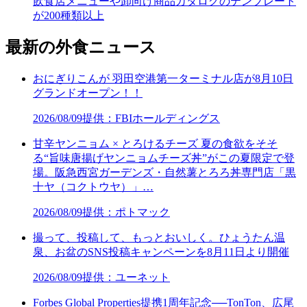
飲食店メニューや卸向け商品カタログのテンプレート
が200種類以上
最新の外食ニュース
おにぎりこんが 羽田空港第一ターミナル店が8月10日
グランドオープン！！
2026/08/09
提供：FBIホールディングス
甘辛ヤンニョム × とろけるチーズ 夏の食欲をそそ
る“旨味唐揚げヤンニョムチーズ丼”がこの夏限定で登
場。阪急西宮ガーデンズ・自然薯とろろ丼専門店「黒
十ヤ（コクトウヤ）」…
2026/08/09
提供：ポトマック
撮って、投稿して、もっとおいしく。ひょうたん温
泉、お盆のSNS投稿キャンペーンを8月11日より開催
2026/08/09
提供：ユーネット
Forbes Global Properties提携1周年記念──TonTon、広尾