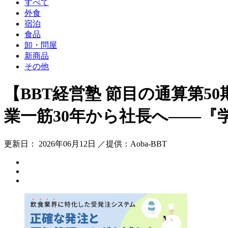
すべて
外食
宿泊
食品
卸・問屋
新商品
その他
【BBT経営塾 節目の通算第5
業一筋30年から社長へ――『
更新日： 2026年06月12日 ／提供：Aoba-BBT