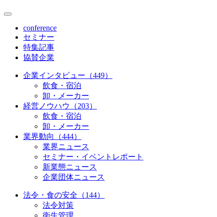
conference
セミナー
特集記事
協賛企業
企業インタビュー（449）
飲食・宿泊
卸・メーカー
経営ノウハウ（203）
飲食・宿泊
卸・メーカー
業界動向（444）
業界ニュース
セミナー・イベントレポート
新業態ニュース
企業団体ニュース
法令・食の安全（144）
法令対策
衛生管理