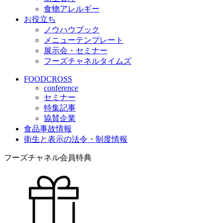
食物アレルギー
お役立ち
ノウハウブック
メニューテンプレート
展示会・セミナー
フーズチャネルタイムズ
FOODCROSS
conference
セミナー
特集記事
協賛企業
食品事故情報
衛生と表示の法令・制度情報
フーズチャネル会員特典