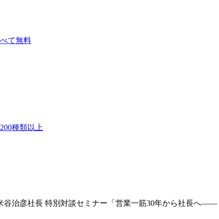
べて無料
00種類以上
行・米谷治彦社長 特別対談セミナー「営業一筋30年から社長へ