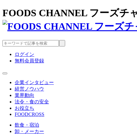
FOODS CHANNEL フー
ログイン
無料会員登録
企業インタビュー
経営ノウハウ
業界動向
法令・食の安全
お役立ち
FOODCROSS
飲食・宿泊
卸・メーカー