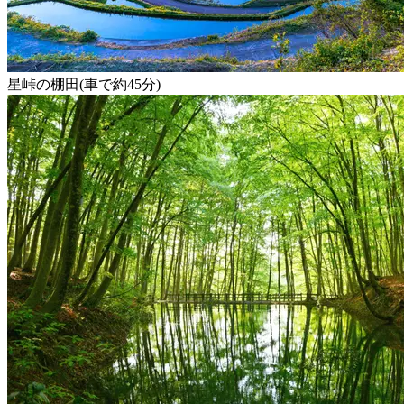
星峠の棚田(車で約45分)