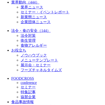
業界動向（444）
業界ニュース
セミナー・イベントレポート
新業態ニュース
企業団体ニュース
法令・食の安全（144）
法令対策
衛生管理
食物アレルギー
お役立ち
ノウハウブック
メニューテンプレート
展示会・セミナー
フーズチャネルタイムズ
FOODCROSS
conference
セミナー
特集記事
協賛企業
食品事故情報