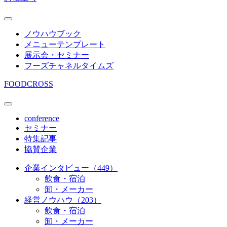
ノウハウブック
メニューテンプレート
展示会・セミナー
フーズチャネルタイムズ
FOODCROSS
conference
セミナー
特集記事
協賛企業
企業インタビュー（449）
飲食・宿泊
卸・メーカー
経営ノウハウ（203）
飲食・宿泊
卸・メーカー