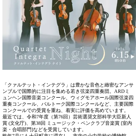
「クァルテット・インテグラ」は豊かな音色と緻密なアンサ
ンブルで国際的に注目を集める若き弦楽四重奏団。ARDミ
ュンヘン国際音楽コンクール、ウィグモアホール国際弦楽四
重奏コンクール、バルトーク国際コンクールなど、主要国際
コンクールでの受賞を重ね、着実に評価を高めています。
最近では、令和7年度（第76回）芸術選奨文部科学大臣新人
賞 (文化庁)、第38回 ミュージック・ペンクラブ音楽賞 [室内
楽・合唱部門]などを受賞しています。
昨年7月にも十日町市に滞在し、市内の小中学校や博物館、