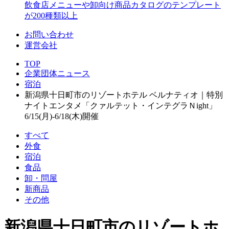
飲食店メニューや卸向け商品カタログのテンプレート
が200種類以上
お問い合わせ
運営会社
TOP
企業団体ニュース
宿泊
新潟県十日町市のリゾートホテル ベルナティオ｜特別
ナイトエンタメ「クァルテット・インテグラＮight」
6/15(月)-6/18(木)開催
すべて
外食
宿泊
食品
卸・問屋
新商品
その他
新潟県十日町市のリゾートホ