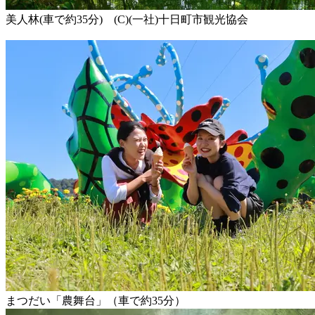
美人林(車で約35分) (C)(一社)十日町市観光協会
まつだい「農舞台」（車で約35分）